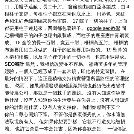
口，用幔子遮蔽，長二十肘。 窗簾應由細白亞麻製成，由 4
根柱子支撐，每根柱子都立在青銅底座上。 用藍色、朱紅
色和朱紅色線刺繡來裝飾窗簾。 17 院子一切的柱子，上面
都要用柱子連起來，四圍都包著銀子。
google seo教學
固
定柵欄簾子的鉤子也應由銀製成，而柱子的底座應由青銅製
成。 18 全院的長一百肘，寬五十肘，柵欄高五肘。 柵欄的
布簾要用細白麻做的，柱子的底座要用銅做的。 19 聖幕的
木樁和柵欄，以及院子裡使用的一切器具，也該用銅製成。
SEO審計
當然，我相信改變並不容易。 憑藉著多年的管理
經驗，一個人已經形成了一套常規，即他的特定習慣。 在
最好的情況下，這正是積極支持精實營運所需路徑的管理態
度。 然而，如果經理發現很難認識到他也必須做出改變才
能發展公司，那就是一個棘手的難題。 沒有人知道你經歷
過什麼，沒有人知道你的生活發生在你身上，沒有人想知道
你的計劃是什麼，沒有人會支持你。 你開始感到不安全，
你的自尊心開始下降。 不管你是多麼優秀的人，你永遠無
法取悅所有人。 但如果你想要那樣，它就不可避免地被損
壞。 也許它會是一本烹飪書，因為你喜歡烹飪。 一個傳記