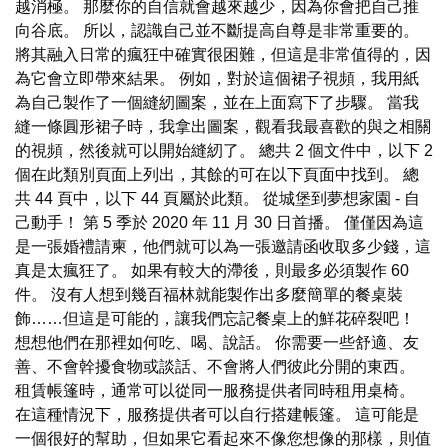
越消極。 那麼你的自信就會越來越少，因為你會把自己推
向谷底。 所以，認識自己並不斷提高自尊是非常重要的。
將其融入日常的瘋狂中確實很困難，但這是非常值得的，因
為它會立即帶來結果。 例如，對於這個裙子視頻，我用紙
為自己製作了一個縫紉圖案，並在上面寫下了步驟。 當我
縫一條圓形裙子時，我拿出圖案，觀看我最喜歡的與之相關
的視頻，然後就可以開始縫紉了。 總共 2 個文件中，以下 2
個在此類別頁面上列出，其餘的可在以下頁面中找到。 總
共 44 頁中，以下 44 頁屬於此類。 從城堡到夢想家園 - 自
己動手！ 第 5 季於 2020 年 11 月 30 日首播。 僅僅因為這
是一張婚禮請柬，他們就可以為一張邀請函收取多少錢，這
真是太瘋狂了。 如果有較大的滯後，則最多必須製作 60
件。 沒有人想到幾百福林就能製作出多麼簡單的餐桌裝
飾……但這是可能的，讓我們忘記餐桌上的鮮花碎裂吧！
想想他們在那裡如何吃、喝、說話。 你需要一些舒適、友
善、不會幹擾食物或談話、不會將人們彼此分開的東西。
租賃帳篷時，通常可以從同一服務提供者同時租用桌椅。
在這種情況下，服務提供者可以自行搭建帳篷。 這可能是
一個很好的幫助，但如果它看起來不像您想像的那樣，則值