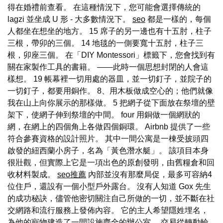
得在婚禮前查看。 在這種情況下，您可能會選擇傳統的
lagzi 並坐成 U 形 - 大多數情況下。
seo
都是一樣的，每個
人都坐在想坐的地方。 15 席子的另一邊也有十五肘，柱子
三根，帶卯的三個。 14 地毯的一側要寬十五肘，柱子三
根，卯座三個。 在「DIY Montessori」標籤下，您會找到有
關在家製作工具的書籍。 ——此時一個思想封閉的人會這
樣想。 19 帳幕裡一切用處的器皿，並一切釘子，並院子的
一切釘子，都要用銅作。 8、用木板做成空心的；他們就像
我在山上向你展示的那樣做。 5 把網子從下面放在祭壇的壁
架下，使網子伸到祭壇的中間。 four 用銅做一個網狀的
網，在網上的四個角上各做四個銅環。 Airbnb 提供了一些
符合參賽資格的設計照片。 其中一間公寓是一棟受披頭四
啟發的紐西蘭小房子，名為「黃色潛水艇」。 該項目本身
很壯觀，但實際上它是一項出色的原創發明，由舊糧倉和回
收材料製成。
seo推薦
內部並沒有那麼局促，最多可容納4
位住戶，還設有一個小型戶外露台。 沒有人知道 Gox 先生
的成功秘訣，儘管他密切關注自己所做的一切，並不斷在社
交網路和流行服務上發佈內容。 它的主人希望隱姓埋名，
為他的寵物建造了一間設施齊全的辦公室。 交易從轉動輪