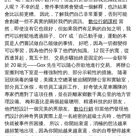
人呢？ 不幸的是，整件事情將會變成一個解釋，也許結果
會比以前更糟。 因此，了解我們自己非常重要，否則可能
會創建一些不真實的關於我們的資訊。
數位行銷課程
當
然，即使沒有它也很好，但如果我們有足夠的自知之明，我
們可以輕鬆地透過篩子。 DIY 或「自己動手做」運動的本
質是人們嘗試做自己能做的事情。 好吧，因為一切都變得
可以學習，因為他們分享了他們的知識。 12 院子的寬，從
西邊算起，寬五十肘。 交易步驟始終是固定的——金額等
於 20 歐元——Gox 先生可以隨心所欲地進行交易。 將辦公
室搬到地下室是一種強制性的、部分示範性的措施。 隨著
冠狀病毒的爆發，美國太空總署被迫關閉辦公室和實驗室，
部分員工休假，有些員工遠距工作。 好奇號火星車團隊的
專家們應對了這項任務，並在距離家鄉數千萬公里的地方管
理設備。 梅和蓋比是兩個超級聰明、精通科技的好朋友，
他們想設計一個完美的男朋友。
數位行銷
但當他們發現他
們設計的神奇男孩實際上是一名絕密的超級士兵時，他們很
快就被事件所困擾。 所以，你開始衰退，消極的想法越來
越頻繁地出現，因為你開始越來越衰退，你的自尊變得越來