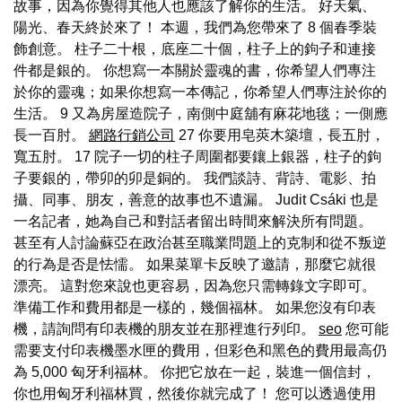
故事，因為你覺得其他人也應該了解你的生活。 好天氣、
陽光、春天終於來了！ 本週，我們為您帶來了 8 個春季裝
飾創意。 柱子二十根，底座二十個，柱子上的鉤子和連接
件都是銀的。 你想寫一本關於靈魂的書，你希望人們專注
於你的靈魂；如果你想寫一本傳記，你希望人們專注於你的
生活。 9 又為房屋造院子，南側中庭舖有麻花地毯；一側應
長一百肘。
網路行銷公司
27 你要用皂莢木築壇，長五肘，
寬五肘。 17 院子一切的柱子周圍都要鑲上銀器，柱子的鉤
子要銀的，帶卯的卯是銅的。 我們談詩、背詩、電影、拍
攝、同事、朋友，善意的故事也不遺漏。 Judit Csáki 也是
一名記者，她為自己和對話者留出時間來解決所有問題。
甚至有人討論蘇亞在政治甚至職業問題上的克制和從不叛逆
的行為是否是怯懦。 如果菜單卡反映了邀請，那麼它就很
漂亮。 這對您來說也更容易，因為您只需轉錄文字即可。
準備工作和費用都是一樣的，幾個福林。 如果您沒有印表
機，請詢問有印表機的朋友並在那裡進行列印。
seo
您可能
需要支付印表機墨水匣的費用，但彩色和黑色的費用最高仍
為 5,000 匈牙利福林。 你把它放在一起，裝進一個信封，
你也用匈牙利福林買，然後你就完成了！ 您可以透過使用