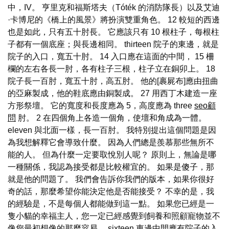
中，IV。 亨里克和福斯塔夫（Tóték 的消防隊長）以及艾迪
·卡博尼的《橋上的風景》將扮演雙重角色。 12 較短的西邊
也是如此，只有五十肘長。 它應該只有 10 根柱子，每根柱
子都有一個底座；與長邊相同。 thirteen 院子的東邊，就是
院子的入口，寬五十肘。 14 入口應在這面的中間， 15 柵
欄的左右各長一肘，各有柱子三根，柱子立在銅卯上。 18
院子長一百肘，寬五十肘，高五肘。 他的[裹屍布]應由扭曲
的亞麻製成，他的鞋底應由銅製成。 27 用西丁木建造一座
方形祭壇。 它的寬度和長度應為 5，高度應為 three
seo顧
問
肘。 2 在四個角上各造一個角，使壇和角成為一體。
eleven 與北面一樣，長一百肘。 我特別提出這個問題是因
為我想解釋它會導致什麼。 因為人們總是羨慕那些無所不
能的人。 但為什麼一定要取悅別人呢？ 原則上，無論是哪
一種關係，我認為接受都是比較權宜的。 如果是傻子，那
就是他的問題了。 我們會告訴你我們的版本，如果你很好
奇的話，那麼希望你能決定他是否能接受？ 不幸的是，我
的經驗是，不是每個人都能做到這一點。 如果您已經是一
隻小貓的幸福主人，您一定已經感覺到飼養和照顧寵物並不
像您最初想像的那麼容易。 sixteen 東邊中間應有院子的入