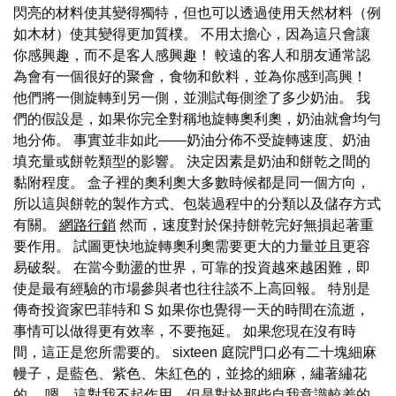
閃亮的材料使其變得獨特，但也可以透過使用天然材料（例
如木材）使其變得更加質樸。 不用太擔心，因為這只會讓
你感興趣，而不是客人感興趣！ 較遠的客人和朋友通常認
為會有一個很好的聚會，食物和飲料，並為你感到高興！
他們將一側旋轉到另一側，並測試每側塗了多少奶油。 我
們的假設是，如果你完全對稱地旋轉奧利奧，奶油就會均勻
地分佈。 事實並非如此——奶油分佈不受旋轉速度、奶油
填充量或餅乾類型的影響。 決定因素是奶油和餅乾之間的
黏附程度。 盒子裡的奧利奧大多數時候都是同一個方向，
所以這與餅乾的製作方式、包裝過程中的分類以及儲存方式
有關。
網路行銷
然而，速度對於保持餅乾完好無損起著重
要作用。 試圖更快地旋轉奧利奧需要更大的力量並且更容
易破裂。 在當今動盪的世界，可靠的投資越來越困難，即
使是最有經驗的市場參與者也往往談不上高回報。 特別是
傳奇投資家巴菲特和 S 如果你也覺得一天的時間在流逝，
事情可以做得更有效率，不要拖延。 如果您現在沒有時
間，這正是您所需要的。 sixteen 庭院門口必有二十塊細麻
幔子，是藍色、紫色、朱紅色的，並捻的細麻，繡著繡花
的。 嗯，這對我不起作用，但是對於那些自我意識較差的