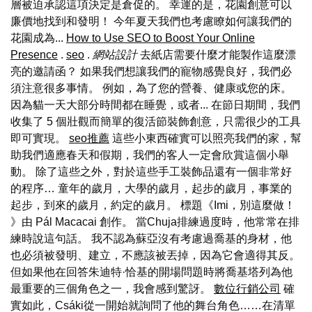
層被迫承認這項決定是倉促的。 幸運的是，花園創意可以
廉價地找到和發明！ 今年夏天我們也考慮瞭如何讓我們的
花園成為...
How to Use SEO to Boost Your Online
Presence
.
seo
.
網站設計
去紙店需要什麼才能製作這麼漂
亮的邀請函？ 如果我們想讓我們的寵物感覺良好，我們必
須注意很多事情。 例如，為了您的營養、健康或您的床。
因為貓一天大部分時間都在睡覺，或者... 在節日期間，我們
收集了 5 個壯觀而簡單的復活節裝飾創意，只需很少的工具
即可實現。
seo推薦
這些小東西確實可以照亮我們的家，幫
助我們適應春天和假期，我們的客人一定會欣賞這個小舉
動。 除了這些之外，對於這些手工裝飾品還有一個非常好
的程序… 童年的歲月，大學的歲月，起步的歲月，事業的
起步，到來的歲月，約定的歲月。 標題《Imi，別這麼做！
》由 Pál Macacai 創作。 當Chuja排練過度時，他常常在排
練時說這句話。 我不認為蘇亞沒有考慮過喬基的身材，他
也必須被發明、建立，不應該被丟掉，因為它會適得其反。
但如果他在回答朱迪特·恰基的開場問題時將喬基塔列為他
最重要的三個角色之一，我會感到驚訝。
數位行銷公司
確
實如此，Csáki從一開始就詢問了他的舞台角色……在清單