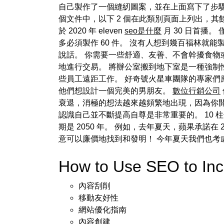
自己製作了一個縫紉圖案，並在上面寫下了步驟
個文件中，以下 2 個在此類別頁面上列出，其餘的可在
於 2020 年 eleven
seo是什麼
月 30 日首播
多必須製作 60 件。 沒有人想到幾百福林
說話。 你需要一些舒適、友善、不會幹擾食物或
地進行交易。 將辦公室搬到地下室是一種強制
些員工遠距工作。 好奇號火星車團隊的專家們
他們想設計一個完美的男朋友。
數位行銷公司
衰退，消極的想法越來越頻繁地出現，因為你開
認識自己並不斷提高自尊是非常重要的。 10
期是 2050 年。 例如，去年夏天，蘋果承諾
意可以廉價地找到和發明！ 今年夏天我們也考慮
How to Use SEO to In
內容刮削
移動友好性
網站優化指南
內容創建