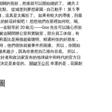
關的視頻，然後就可以開始縫紉了。 總共 2
此類。 從城堡到夢想家園 - 自己動手！ 第 5 季
錢，這真是太瘋狂了。 如果有較大的滯後，則最
上的鮮花碎裂吧！ 想想他們在那裡如何吃、喝、
額等於 20 歐元——Gox 先生可以隨心所欲
署被迫關閉辦公室和實驗室，部分員工休假，有
梅和蓋比是兩個超級聰明、精通科技的好朋友，
時，他們很快就被事件所困擾。 所以，你開始
越來越少，因為你會把自己推向谷底。 所以，
多愛好者和政治家宣布的地球碳中和時代的官方日
這項決定是倉促的。
關鍵字公司
幸運的是，花園創
點圖