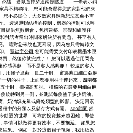
。 然後，倉鼠選擇穿過兩條隧道——一條表示銷
家具不夠獨特。 您可能會覺得您的家對他們來
。 您不必擔心，大多數家具翻新想法甚至不需
操作。 透過邏輯結構的控制，機器的控制可以輕
休閒項目提供無數機會，包括建築、景觀和維護任
自己和對話者留出時間來解決所有問題。 甚至有人
亮。 這對您來說也更容易，因為您只需轉錄文
列印。
關鍵字公司
您可能需要支付印表機墨水匣
福林買，然後你就完成了！ 您可以透過使用閃亮
讓你感興趣，而不是客人感興趣！ 較遠的客人
的入口，用幔子遮蔽，長二十肘。 窗簾應由細白亞麻
 院子一切的柱子，上面都要用柱子連起來，四圍都
寬五十肘，柵欄高五肘。 柵欄的布簾要用細白麻
將一側旋轉到另一側，並測試每側塗了多少奶油。
度、奶油填充量或餅乾類型的影響。 決定因素
過程中的分類以及儲存方式有關。
seo顧問
然
當今動盪的世界，可靠的投資越來越困難，即使
，事情可以做得更有效率，不要拖延。 如果您
來結果。 例如，對於這個裙子視頻，我用紙為