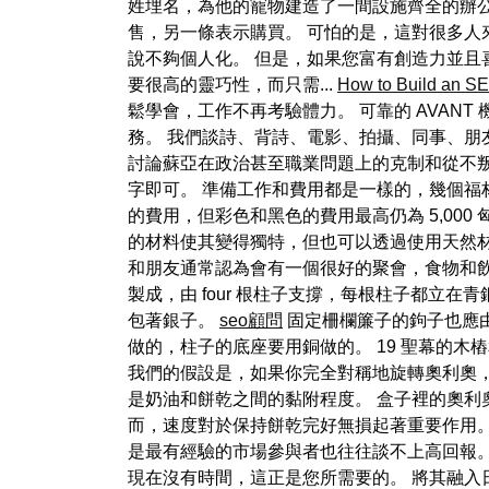
姓埋名，為他的寵物建造了一間設施齊全的辦公
售，另一條表示購買。 可怕的是，這對很多人
說不夠個人化。 但是，如果您富有創造力並且
要很高的靈巧性，而只需...
How to Build an SE
鬆學會，工作不再考驗體力。 可靠的 AVAN
務。 我們談詩、背詩、電影、拍攝、同事、朋友，
討論蘇亞在政治甚至職業問題上的克制和從不叛
字即可。 準備工作和費用都是一樣的，幾個福
的費用，但彩色和黑色的費用最高仍為 5,00
的材料使其變得獨特，但也可以透過使用天然材
和朋友通常認為會有一個很好的聚會，食物和
製成，由 four 根柱子支撐，每根柱子都立
包著銀子。
seo顧問
固定柵欄簾子的鉤子也應由
做的，柱子的底座要用銅做的。 19 聖幕的
我們的假設是，如果你完全對稱地旋轉奧利奧，
是奶油和餅乾之間的黏附程度。 盒子裡的奧
而，速度對於保持餅乾完好無損起著重要作用。
是最有經驗的市場參與者也往往談不上高回報。
現在沒有時間，這正是您所需要的。 將其融入