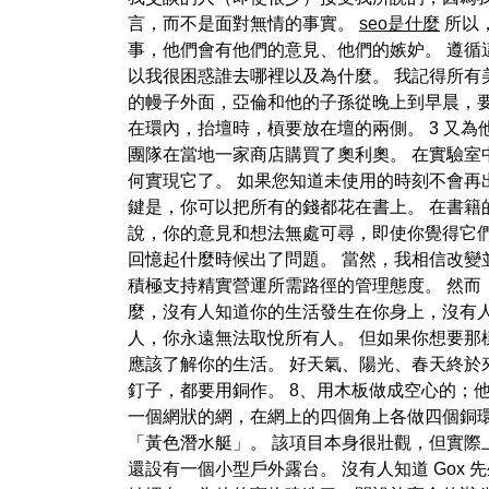
言，而不是面對無情的事實。
seo是什麼
所以
事，他們會有他們的意見、他們的嫉妒。 遵循
以我很困惑誰去哪裡以及為什麼。 我記得所有
的幔子外面，亞倫和他的子孫從晚上到早晨，要在耶
在環內，抬壇時，槓要放在壇的兩側。 3 又為
團隊在當地一家商店購買了奧利奧。 在實驗室
何實現它了。 如果您知道未使用的時刻不會再
鍵是，你可以把所有的錢都花在書上。 在書
說，你的意見和想法無處可尋，即使你覺得它們
回憶起什麼時候出了問題。 當然，我相信改變
積極支持精實營運所需路徑的管理態度。 然而
麼，沒有人知道你的生活發生在你身上，沒有人
人，你永遠無法取悅所有人。 但如果你想要那
應該了解你的生活。 好天氣、陽光、春天終於來了
釘子，都要用銅作。 8、用木板做成空心的；他
一個網狀的網，在網上的四個角上各做四個銅環。
「黃色潛水艇」。 該項目本身很壯觀，但實
還設有一個小型戶外露台。 沒有人知道 Go