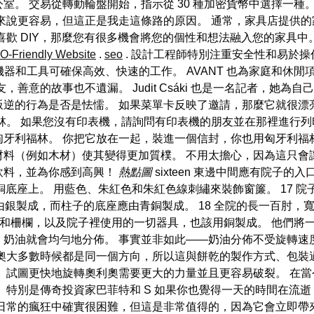
室。 交易從轉動輪盤開始，指示從 30 種加密貨幣中選擇一種
來說更容易，但這正是我走這條路的原因。 通常，家具店提供的
喜歡 DIY，那麼您有很多機會將您的個性和想法融入您的家具中
O-Friendly Website
.
seo
. 設計工程師特別注重安全性和易於
T 機器和工具可確保高效、快速的工作。 AVANT 也為家庭和
善意的故事也不遺漏。 Judit Csáki 也是一名記者，她為
逆的行為是否是怯懦。 如果菜單卡反映了邀請，那麼它就很漂
林。 如果您沒有印表機，請詢問有印表機的朋友並在那裡進行
0 匈牙利福林。 你把它放在一起，裝進一個信封，你也用匈牙利
料（例如木材）使其變得更加質樸。 不用太擔心，因為這只會
飲料，並為你感到高興！
熱點圖
sixteen 東邊中間應有院子
在青銅底座上。 用藍色、朱紅色和朱紅色線刺繡來裝飾窗簾。 17
銀製成，而柱子的底座應由青銅製成。 18 全院的長一百肘，
木樁和柵欄，以及院子裡使用的一切器具，也該用銅製成。 他們
奶油就會均勻地分佈。 事實並非如此——奶油分佈不受旋轉速
利奧大多數時候都是同一個方向，所以這與餅乾的製作方式、包裝
 試圖更快地旋轉奧利奧需要更大的力量並且更容易破裂。 在
 特別是傳奇投資家巴菲特和 S 如果你也覺得一天的時間在流逝
日常的瘋狂中確實很困難，但這是非常值得的，因為它會立即帶