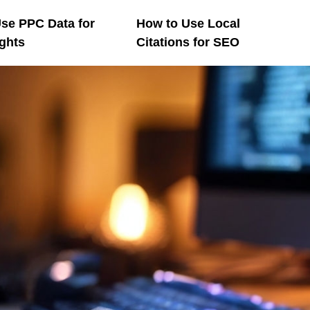
se PPC Data for
How to Use Local
ghts
Citations for SEO