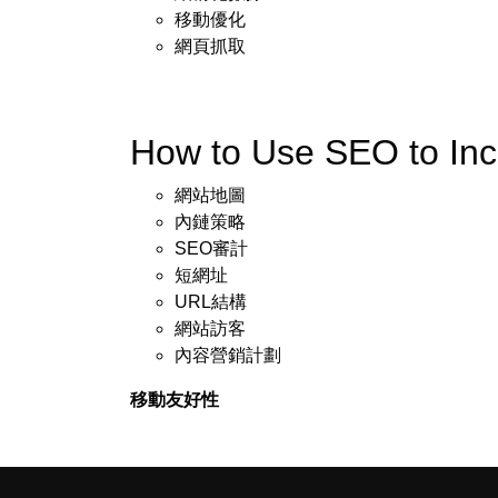
移動優化
網頁抓取
How to Use SEO to In
網站地圖
內鏈策略
SEO審計
短網址
URL結構
網站訪客
內容營銷計劃
移動友好性