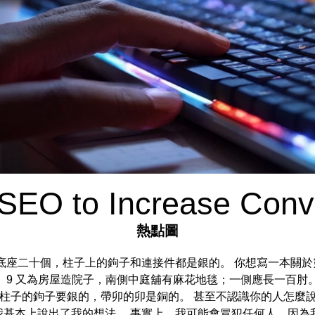
SEO to Increase Conv
熱點圖
底座二十個，柱子上的鉤子和連接件都是銀的。 你想寫一本關
 9 又為房屋造院子，南側中庭舖有麻花地毯；一側應長一百肘
器，柱子的鉤子要銀的，帶卯的卯是銅的。 甚至不認識你的人怎麼
我基本上說出了我的想法。 事實上，我可能會冒犯任何人，因為