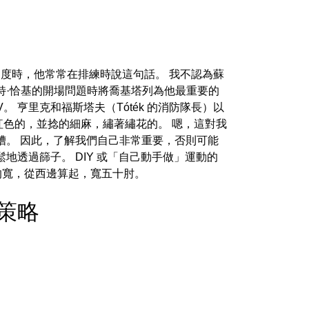
a排練過度時，他常常在排練時說這句話。 我不認為蘇
特·恰基的開場問題時將喬基塔列為他最重要的
。 亨里克和福斯塔夫（Tóték 的消防隊長）以
朱紅色的，並捻的細麻，繡著繡花的。 嗯，這對我
糟。 因此，了解我們自己非常重要，否則可能
透過篩子。 DIY 或「自己動手做」運動的
的寬，從西邊算起，寬五十肘。
EO策略