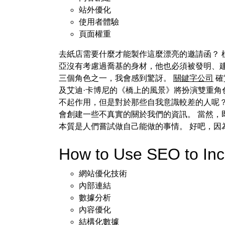
站外優化
使用者體驗
頁面權重
去紙店需要什麼才能製作這麼漂亮的邀請函？ 標題《
亞沒有考慮過喬基的身材，他也必須被發明、建
三個角色之一，我會感到驚訝。
關鍵字公司
確
及艾迪·卡博尼的《橋上的風景》將扮演雙重角色
不起作用，但是對於那些自我意識較差的人呢？
會創建一些不真實的關於我們的資訊。 當然，
本質是人們嘗試做自己能做的事情。 好吧，因
How to Use SEO to In
網站優化技術
內部連結
數據分析
內容優化
結構化數據