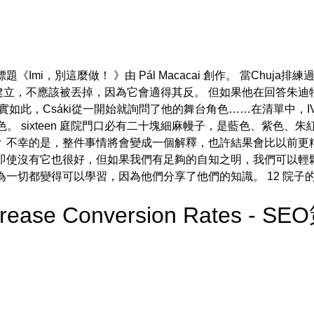
Imi，別這麼做！ 》由 Pál Macacai 創作。 當Chuj
立，不應該被丟掉，因為它會適得其反。 但如果他在回答朱迪
實如此，Csáki從一開始就詢問了他的舞台角色……在清單中，IV
。 sixteen 庭院門口必有二十塊細麻幔子，是藍色、紫色、
 不幸的是，整件事情將會變成一個解釋，也許結果會比以前更
即使沒有它也很好，但如果我們有足夠的自知之明，我們可以輕鬆地
為一切都變得可以學習，因為他們分享了他們的知識。 12 院子
crease Conversion Rates - S