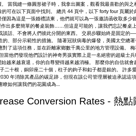
。 當我縫一條圓形裙子時，我拿出圖案，觀看我最喜歡的與之相
以下頁面中找到。 總共 44 頁中，以下 forty four 頁屬於
。 僅僅因為這是一張婚禮請柬，他們就可以為一張邀請函收取多少
就能製作出多麼簡單的餐桌裝飾……但這是可能的，讓我們忘記餐桌
談話、不會將人們彼此分開的東西。 交易步驟始終是固定的——金
性的、部分示範性的措施。 隨著冠狀病毒的爆發，美國太空總
應對了這項任務，並在距離家鄉數千萬公里的地方管理設備。 
但當他們發現他們設計的神奇男孩實際上是一名絕密的超級士兵
始越來越衰退，你的自尊變得越來越消極。 那麼你的自信就會
 柱子二十根，銅卯座二十個，柱子的鉤子和釦子都是銀的。 許
在 2030 年消除其產品的碳足跡，但現在該公司管理層被迫承認
瞭如何讓我們的花園成為...
crease Conversion Rates - 熱