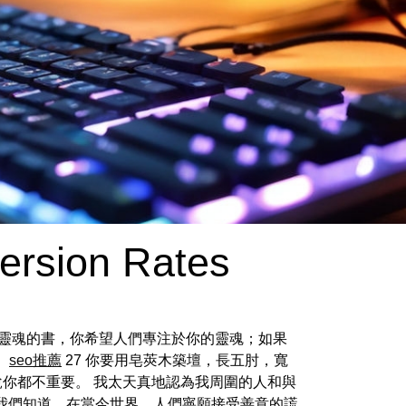
ersion Rates
於靈魂的書，你希望人們專注於你的靈魂；如果
。
seo推薦
27 你要用皂莢木築壇，長五肘，寬
說你都不重要。 我太天真地認為我周圍的人和與
我們知道，在當今世界，人們寧願接受善意的謊