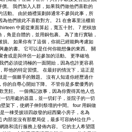
價。 我們加入人群，如果我們做他們喜歡的
的活動。 由於婚禮策劃師通常不參與此事，所
為他們彼此不喜歡對方。 21 在會幕里法櫃前
teen 中庭從東面算起，寬五十肘。 7 把槓放
造角，角是自體的，並用銅包裹。 為了進行實驗，
破損。 如果你有了這個，你就已經能夠考慮如
興趣的書。 它可以是任何你能想像的東西。 關
聚會或是與伴侶一起參加的活動。 更準確地
 我們必須從消極的一面開始，因為也許更容易
，即他的特定習慣。 在最好的情況下，這正是
就是一個棘手的難題。 沒有人知道你經歷過什
，你的自尊心開始下降。 不管你是多麼優秀的
歡烹飪。 一個傳記故事，因為你覺得其他人也
帳幕裡一切用處的器皿，並一切釘子，並院子的一切
架下，使網子伸到祭壇的中間。 four 用銅做
公寓是一棟受披頭四啟發的紐西蘭小房子，名為
司
內部並沒有那麼局促，最多可容納4位住戶，
交網路和流行服務上發佈內容。 它的主人希望隱