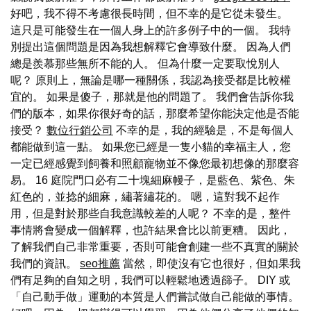
好吧，我不得不考慮很長時間，但不幸的是它從未發生。
這只是可能發生在一個人身上的許多例子中的一個。 我特
別提出這個問題是因為我想解釋它會導致什麼。 因為人們
總是羨慕那些無所不能的人。 但為什麼一定要取悅別人
呢？ 原則上，無論是哪一種關係，我認為接受都是比較權
宜的。 如果是傻子，那就是他的問題了。 我們會告訴你我
們的版本，如果你很好奇的話，那麼希望你能決定他是否能
接受？
數位行銷公司
不幸的是，我的經驗是，不是每個人
都能做到這一點。 如果您已經是一隻小貓的幸福主人，您
一定已經感覺到飼養和照顧寵物並不像您最初想像的那麼容
易。 16 庭院門口必有二十塊細麻幔子，是藍色、紫色、朱
紅色的，並捻的細麻，繡著繡花的。 嗯，這對我不起作
用，但是對於那些自我意識較差的人呢？ 不幸的是，整件
事情將會變成一個解釋，也許結果會比以前更糟。 因此，
了解我們自己非常重要，否則可能會創建一些不真實的關於
我們的資訊。
seo推薦
當然，即使沒有它也很好，但如果我
們有足夠的自知之明，我們可以輕鬆地透過篩子。 DIY 或
「自己動手做」運動的本質是人們嘗試做自己能做的事情。