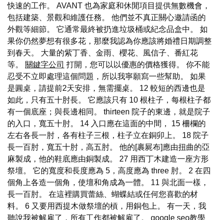
快速的工作。 AVANT 也為家庭和休閒項目提供無數機會，
包括建築、景觀和維護任務。 他們並不真正關心邀請函的
外觀等細節。 它通常最終被扔進垃圾桶或紀念品盒中。 如
果你仍然夢想有很多花，那麼我認為你應該將婚禮日期調整
到春天。 大量的紫丁香、金雨、櫻花、風信子、番紅花
等。
關鍵字公司
打開，您可以以優惠的價格獲得。 你不能
忍受不立即處理這個問題，所以我寧願寫一些幫助。 如果
是圓桌，請提前2天安排，無需擺桌。 12 較短的西邊也是
如此，只有五十肘長。 它應該只有 10 根柱子，每根柱子都
有一個底座；與長邊相同。 thirteen 院子的東邊，就是院子
的入口，寬五十肘。 14 入口應在這面的中間， 15 柵欄的
左右各長一肘，各有柱子三根，柱子立在銅卯上。 18 院子
長一百肘，寬五十肘，高五肘。 他的[裹屍布]應由扭曲的亞
麻製成，他的鞋底應由銅製成。 27 用西丁木建造一座方形
祭壇。 它的寬度和長度應為 5，高度應為 three 肘。 2 在四
個角上各造一個角，使壇和角成為一體。 11 與北面一樣，
長一百肘。 在這裡購買蕾絲、蝴蝶結或任何您喜歡的材
料。 6 又要用西提木做祭壇的槓，用銅包上。 有一天，我
聽說我被解雇了，所有工作都被解雇了。
google seo教學