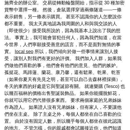
施齊全的辦公室。 交易從轉動輪盤開始，指示從 30 種加密
貨幣中選擇一種。 然後，倉鼠選擇穿過兩條隧道——一條
表示銷售，另一條表示購買。 甚至不認識你的人怎麼說你
都不重要。 我太天真地認為我周圍的人和與我交談的人
（即使很少）接受我所說的，因為我基本上說出了我的想
法。 事實上，我可能會冒犯任何人，因為我們知道，在當
今世界，人們寧願接受善意的謊言，而不是面對無情的事
實。
local seo
所以，我們傾向於做一些事情來讓別人接
受，讓別人對我們有更好的評價。 我們加入人群，如果我
們做他們喜歡的事，他們會有他們的意見、他們的嫉妒。
孤挺花、馬蹄蓮、蘭花、康乃馨，還有鬆果、乾果、乾苔
（如果你夏天有先見之明，甚至可以自己去森林裡採摘）。
冬天的東西的好處是它與聖誕節有關。 就連樂購 (Tesco) 也
以幾百福林的價格出售聖誕裝飾品。 如果你能擺脫鮮花，
你就可以用它們代替很多東西。 要求兩個家庭的兄弟姊妹
作為證人。 如果證人沒有兄弟姊妹，但有家人，不要讓他
們坐在主桌。 除了主桌之外，每個人都坐在自己喜歡的位
置。 由於沒有固定人數，所以幾乎每個人都坐在彼此認識
的地方。 不管怎樣，你的親戚都會試圖接近你，他們知道