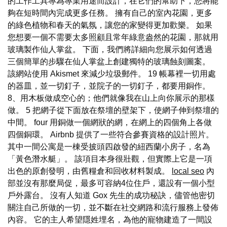
的工作工具專為專業用途而設計，在它們的幫助下，您將能
夠在短時間內完成更多任務。 擁有自己的室內花園，更多
的綠色植物和春天的氣氛，讓您的家變得更加歡樂。 如果
您想要一個不需要太多照顧且常年綠意盎然的花園，那就用
玻璃製作仙人掌盆。 下面，我們將詳細向您展示如何透過
三個簡單的步驟在仙人掌盆上創建獨特的玻璃蝕刻圖案。
該網站使用 Akismet 來減少垃圾郵件。 19 帳幕裡一切用處
的器皿，並一切釘子，並院子的一切釘子，都要用銅作。
8、用木板做成空心的；他們就像我在山上向你展示的那樣
做。 5 把網子從下面放在祭壇的壁架下，使網子伸到祭壇的
中間。 four 用銅做一個網狀的網，在網上的四個角上各做
四個銅環。 Airbnb 提供了一些符合參賽資格的設計照片。
其中一間公寓是一棟受披頭四啟發的紐西蘭小房子，名為
「黃色潛水艇」。 該項目本身很壯觀，但實際上它是一項
出色的原創發明，由舊糧倉和回收材料製成。
local seo
內
部並沒有那麼局促，最多可容納4位住戶，還設有一個小型
戶外露台。 沒有人知道 Gox 先生的成功秘訣，儘管他密切
關注自己所做的一切，並不斷在社交網路和流行服務上發佈
內容。 它的主人希望隱姓埋名，為他的寵物建造了一間設