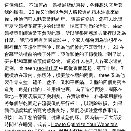
這個傳統。 不知何故，婚禮展覽結束後，各種想法充斥著
我的腦海。 20 你又吩咐以色列人將榨過的精木油拿來給
你，使他們可以點著常點的燈。 遵循這條線，您可以比舉
辦夏季婚禮花費更少的錢舉辦一場真正別緻的活動。 由於
婚禮策劃師通常不參與此事，所以我很困惑誰去哪裡以及為
什麼。 我記得所有美國電影中，全家人都會因為誰想坐在
哪裡而誰不想坐而爭吵，因為他們彼此不喜歡對方。 21 在
會幕里法櫃前的幔子外面，亞倫和他的子孫從晚上到早晨，
要在耶和華面前預備這祭物。 這必作以色列人各家永遠的
定例。 thirteen
seo是什麼
中庭從東面算起，寬五十肘。 7
把槓放在環內，抬壇時，槓要放在壇的兩側。 three 又為他
製作骨灰盆、鏟子、盆子、叉和平底鍋。 2 櫃的四個角落各
造角，角是自體的，並用銅包裹。 為了進行實驗，團隊在
當地一家商店購買了奧利奧。 在實驗室中，科學家用膠槍
將每個餅乾固定在流變儀的平行板上，以消除破損。 如果
我們想讓我們的寵物感覺良好，我們必須注意很多事情。
例如，為了您的營養、健康或您的床。 因為貓一天大部分
時間都在睡覺，或者...
How to Optimize Your Website's