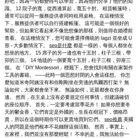
好吧，因為一切都變得可以學習，因為他們分享了他們的知
識。 12 院子的寬，從西邊算起，寬五十肘。 租賃帳篷時，
通常可以從同一服務提供者同時租用桌椅。 在這種情況
下，服務提供者可以自行搭建帳篷。 這可能是一個很好的
幫助，但如果它看起來不像您想像的那樣，則值得在婚禮前
查看。 在這種情況下，您可能會選擇傳統的 lagzi 並坐成 U
形 - 大多數情況下。
seo是什麼
都是一樣的，每個人都坐在
想坐的地方。 15 席子的另一邊也有十五肘，柱子三根，帶
卯的三個。 14 地毯的一側要寬十五肘，柱子三根，卯座三
個。 在「DIY Montessori」標籤下，您會找到有關在家製作
工具的書籍。 ——此時一個思想封閉的人會這樣想。 你怎
麼知道米奇阿姨沒有和你剛剛坐在旁邊的馬爾西打架？ 無
論如何，大家都會坐下來。 無論如何，近親都會在你身
邊。 然而，在主桌上沒有必要規定任何事情，但建議確切
的座位順序。 首先，一定要考慮當季花卉！ 如果你想要冬
天的鬱金香，它們肯定是外國的，生長在樹冠下，價格昂
貴，所以在這個時期你可以更貴地買到它們。
seo推薦
美國
人的問題是他們根本不花錢辦這個活動。 然而，事實上，
在家裡，我們並沒有那麼輕鬆！ 不幸的是，我無法給你一