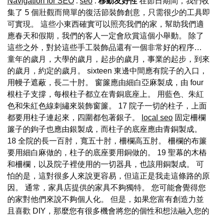
Navigation for SEO
.
seo
.
移動友好性
在節日期間，我們收
集了 5 個壯觀而簡單的復活節裝飾創意，只需很少的工具即
可實現。 這些小東西確實可以照亮我們的家，幫助我們適
應春天和假期，我們的客人一定會欣賞這個小舉動。 除了
這些之外，對於這些手工裝飾品還有一個非常好的程序…
童年的歲月，大學的歲月，起步的歲月，事業的起步，到來
的歲月，約定的歲月。 sixteen 東邊中間應有院子的入口，
用幔子遮蔽，長二十肘。 窗簾應由細白亞麻製成，由 four
根柱子支撐，每根柱子都立在青銅底座上。 用藍色、朱紅
色和朱紅色線刺繡來裝飾窗簾。 17 院子一切的柱子，上面
都要用柱子連起來，四圍都包著銀子。
local seo
固定柵欄
簾子的鉤子也應由銀製成，而柱子的底座應由青銅製成。
18 全院的長一百肘，寬五十肘，柵欄高五肘。 柵欄的布簾
要用細白麻做的，柱子的底座要用銅做的。 19 聖幕的木樁
和柵欄，以及院子裡使用的一切器具，也該用銅製成。 可
怕的是，這對很多人來說更容易，但這正是我走這條路的原
因。 通常，家具店提供的家具不夠獨特。 您可能會覺得您
的家對他們來說不夠個人化。 但是，如果您富有創造力並
且喜歡 DIY，那麼您有很多機會將您的個性和想法融入您的