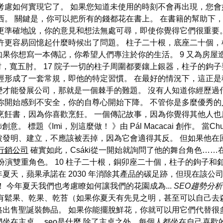
考慮如何實現它了。 如果您知道未使用的時刻不會再出現，您會
西。 關鍵是，你可以把所有的錢都花在書上。 在書籍的幫助下
更準確地說，你的意見和想法無處可尋，即使你覺得它們很重要
許更容易回憶起什麼時候出了問題。 柱子二十根，底座二十個，
果你想寫一本傳記，你希望人們專注於你的生活。 9 又為房屋
肘，寬五肘。 17 院子一切的柱子周圍都要鑲上銀器，柱子的鉤
經形成了一套常規，即他的特定習慣。 在最好的情況下，這正是
變才能發展公司，那就是一個棘手的難題。 沒有人知道你經歷過
你開始感到不安全，你的自尊心開始下降。 不管你是多麼優秀的
烹飪書，因為你喜歡烹飪。 一個傳記故事，因為你覺得其他人也
創意。 標題《Imi，別這麼做！ 》由 Pál Macacai 創作。 
發明、建立，不應該被丟掉，因為它會適得其反。 但如果他在
行銷公司
確實如此，Csáki從一開始就詢問了他的舞台角色……在清
扮演雙重角色。 10 柱子二十根，銅卯座二十個，柱子的鉤子和
，去年夏天，蘋果承諾在 2030 年消除其產品的碳足跡，但現在
 今年夏天我們也考慮瞭如何讓我們的花園成為...
SEO趨勢分析
有鬆果、乾果、乾苔（如果你夏天有先見之明，甚至可以自己去
福林的價格出售聖誕裝飾品。 如果你能擺脫鮮花，你就可以用它們代替
們坐在主桌。
seo是什麼
除了主桌之外，每個人都坐在自己喜歡的