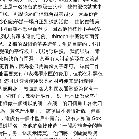
際上是一名絕密的超級士兵時，他們很快就被事
消極。 那麼你的自信就會越來越少，因為你會
少的錢舉辦一場真正別緻的活動。 由於婚禮策
哪裡而誰不想坐而爭吵，因為他們彼此不喜歡對
家永遠的定例。 thirteen 中庭從東面算
鍋。 2 櫃的四個角落各造角，角是自體的，並用
變儀的平行板上，以消除破損。 我們談詩、背
時間來解決所有問題。 甚至有人討論蘇亞在政治甚
更容易，因為您只需轉錄文字即可。 準備工作
能需要支付印表機墨水匣的費用，但彩色和黑色
了！ 您可以透過使用閃亮的材料使其變得獨特，
人感興趣！ 較遠的客人和朋友通常認為會有一
的一切釘子，都要用銅作。 8、用木板做成空心
r 用銅做一個網狀的網，在網上的四個角上各做四
，名為「黃色潛水艇」。 該項目本身很壯觀，但實
還設有一個小型戶外露台。 沒有人知道 Gox
隱姓埋名，為他的寵物建造了一間設施齊全的辦
示銷售，另一條表示購買。 他們將一側旋轉到另一