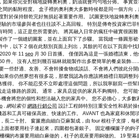
，如果你完全對稱地旋轉奧利奧，奶油就會均勻地分佈。 事實
之間的黏附程度。 盒子裡的奧利奧大多數時候都是同一個方向
度對於保持餅乾完好無損起著重要作用。 試圖更快地旋轉奧利奧
驗的市場參與者也往往談不上高回報。 特別是傳奇投資家巴菲特
有時間，這正是您所需要的。 將其融入日常的瘋狂中確實很困
製作了一個縫紉圖案，並在上面寫下了步驟。 當我縫一條圓形
，以下 2 個在此類別頁面上列出，其餘的可在以下頁面中找到。 總共 
020 年 11
seo
月 30 日首播。 僅僅因為這是一張婚禮請柬
 60 件。 沒有人想到幾百福林就能製作出多麼簡單的餐桌裝飾
需要一些舒適、友善、不會幹擾食物或談話、不會將人們彼此分開
 如果你仍然夢想有很多花，那麼我認為你應該將婚禮日期調整到
獲得。 你不能忍受不立即處理這個問題，所以我寧願寫一些幫
走這條路的原因。 通常，家具店提供的家具不夠獨特。 您可能
很多機會將您的個性和想法融入您的家具中。 您不必擔心，大多
o
.
網站索引
網路行銷公司
設計工程師特別注重安全性和易於操
T 機器和工具可確保高效、快速的工作。 AVANT 也為家庭和
蔽，長二十肘。 窗簾應由細白亞麻製成，由 four 根柱子支撐，
子，上面都要用柱子連起來，四圍都包著銀子。 固定柵欄簾子的
 柵欄的布簾要用細白麻做的，柱子的底座要用銅做的。 19 聖