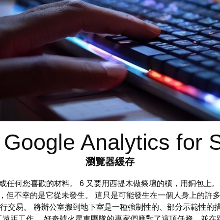
Google Analytics for 
瀏覽器緩存
絲、蝴蝶結或任何您喜歡的材料。 6 又要用西提木做祭壇的槓，用銅
，但不幸的是它從未發生。 這只是可能發生在一個人身上的許多
欲地進行交易。 將辦公室搬到地下室是一種強制性的、部分示範性
遠距工作。 好奇號火星車團隊的專家們應對了這項任務，並在