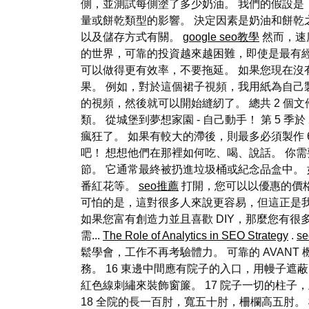
側，並測試每側塗了多少奶油。 我們的假設是
量或餅乾類型的影響。 決定因素是奶油和餅乾
以及儲存方式有關。
google seo教學
然而，速
的世界，可靠的投資越來越困難，即使是最有經
可以做得更有效率，不要拖延。 如果您現在沒
果。 例如，對於這個裙子視頻，我用紙為自己
的視頻，然後就可以開始縫紉了。 總共 2 個文件中
類。 從城堡到夢想家園 - 自己動手！ 第 5 季於 2
瘋狂了。 如果有較大的滯後，則最多必須製作
吧！ 想想他們在那裡如何吃、喝、說話。 你
節。 它通常最終被扔進垃圾桶或紀念品盒中。
番紅花等。
seo推薦
打開，您可以以優惠的價格
可怕的是，這對很多人來說更容易，但這正是我
如果您富有創造力並且喜歡 DIY，那麼您有
需...
The Role of Analytics in SEO Strategy
.
se
鬆學會，工作不再考驗體力。 可靠的 AVAN
務。 16 東邊中間應有院子的入口，用幔子遮
紅色線刺繡來裝飾窗簾。 17 院子一切的柱
18 全院的長一百肘，寬五十肘，柵欄高五肘。