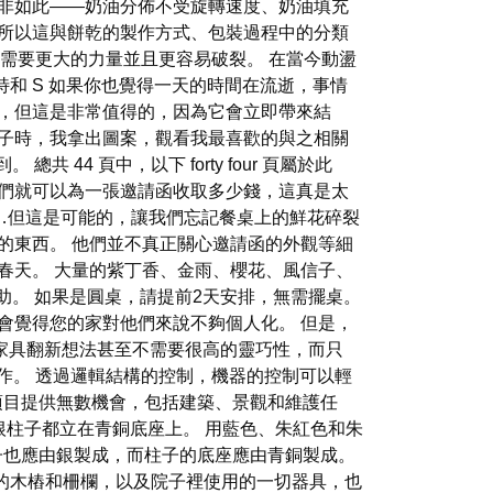
並非如此——奶油分佈不受旋轉速度、奶油填充
，所以這與餅乾的製作方式、包裝過程中的分類
需要更大的力量並且更容易破裂。 在當今動盪
和 S 如果你也覺得一天的時間在流逝，事情
難，但這是非常值得的，因為它會立即帶來結
裙子時，我拿出圖案，觀看我最喜歡的與之相關
44 頁中，以下 forty four 頁屬於此
，他們就可以為一張邀請函收取多少錢，這真是太
……但這是可能的，讓我們忘記餐桌上的鮮花碎裂
的東西。 他們並不真正關心邀請函的外觀等細
春天。 大量的紫丁香、金雨、櫻花、風信子、
助。 如果是圓桌，請提前2天安排，無需擺桌。
會覺得您的家對他們來說不夠個人化。 但是，
數家具翻新想法甚至不需要很高的靈巧性，而只
作。 透過邏輯結構的控制，機器的控制可以輕
休閒項目提供無數機會，包括建築、景觀和維護任
每根柱子都立在青銅底座上。 用藍色、朱紅色和朱
鉤子也應由銀製成，而柱子的底座應由青銅製成。
幕的木樁和柵欄，以及院子裡使用的一切器具，也