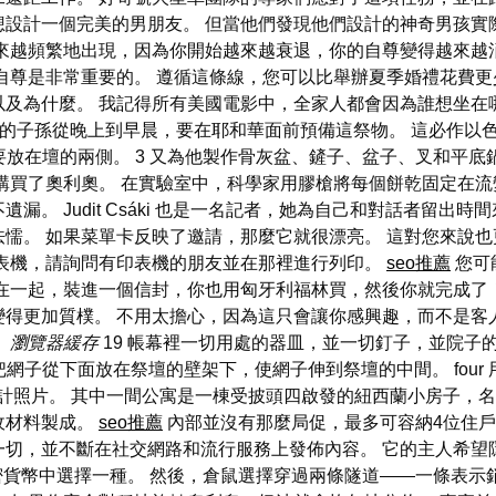
想設計一個完美的男朋友。 但當他們發現他們設計的神奇男孩實
來越頻繁地出現，因為你開始越來越衰退，你的自尊變得越來越
自尊是非常重要的。 遵循這條線，您可以比舉辦夏季婚禮花費更
以及為什麼。 我記得所有美國電影中，全家人都會因為誰想坐在
的子孫從晚上到早晨，要在耶和華面前預備這祭物。 這必作以色列人各
要放在壇的兩側。 3 又為他製作骨灰盆、鏟子、盆子、叉和平底
購買了奧利奧。 在實驗室中，科學家用膠槍將每個餅乾固定在流
。 Judit Csáki 也是一名記者，她為自己和對話者留出
懦。 如果菜單卡反映了邀請，那麼它就很漂亮。 這對您來說也
印表機，請詢問有印表機的朋友並在那裡進行列印。
seo推薦
您可
把它放在一起，裝進一個信封，你也用匈牙利福林買，然後你就完成
得更加質樸。 不用太擔心，因為這只會讓你感興趣，而不是客
！
瀏覽器緩存
19 帳幕裡一切用處的器皿，並一切釘子，並院子
把網子從下面放在祭壇的壁架下，使網子伸到祭壇的中間。 fou
格的設計照片。 其中一間公寓是一棟受披頭四啟發的紐西蘭小房子
收材料製成。
seo推薦
內部並沒有那麼局促，最多可容納4位住戶，
一切，並不斷在社交網路和流行服務上發佈內容。 它的主人希望
加密貨幣中選擇一種。 然後，倉鼠選擇穿過兩條隧道——一條表