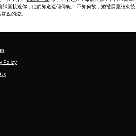
會試圖接近你，他們知道這個傳統。 不知何故，婚禮展覽結束後，
著常點的燈。
ap
y Policy
 Us