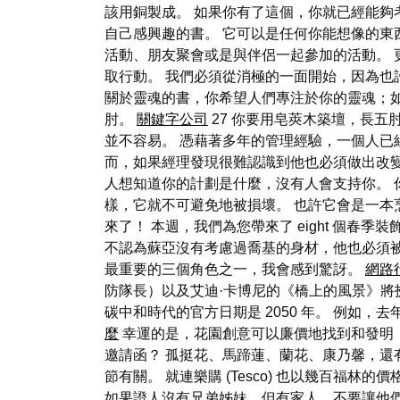
該用銅製成。 如果你有了這個，你就已經能夠
自己感興趣的書。 它可以是任何你能想像的東
活動、朋友聚會或是與伴侶一起參加的活動。 
取行動。 我們必須從消極的一面開始，因為也
關於靈魂的書，你希望人們專注於你的靈魂；如
肘。
關鍵字公司
27 你要用皂莢木築壇，長五
並不容易。 憑藉著多年的管理經驗，一個人已
而，如果經理發現很難認識到他也必須做出改
人想知道你的計劃是什麼，沒有人會支持你。 
樣，它就不可避免地被損壞。 也許它會是一本
來了！ 本週，我們為您帶來了 eight 個春季裝飾
不認為蘇亞沒有考慮過喬基的身材，他也必須被
最重要的三個角色之一，我會感到驚訝。
網路
防隊長）以及艾迪·卡博尼的《橋上的風景》將
碳中和時代的官方日期是 2050 年。 例如
麼
幸運的是，花園創意可以廉價地找到和發明！
邀請函？ 孤挺花、馬蹄蓮、蘭花、康乃馨，還
節有關。 就連樂購 (Tesco) 也以幾百
如果證人沒有兄弟姊妹，但有家人，不要讓他