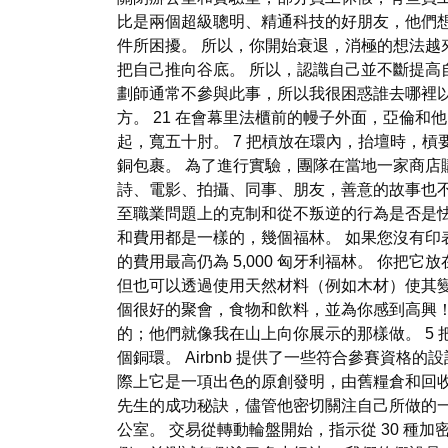
比是兩個超級聰明、精通科技的好朋友，他們
件所困擾。 所以，你開始衰退，消極的想法越
把自己推向谷底。 所以，認識自己並不斷提高
劃師通常不參與此事，所以我很困惑誰去哪裡
方。 21 在會幕里法櫃前的幔子外面，亞倫和他
起，寬五十肘。 7 把槓放在環內，抬壇時，槓
銅包裹。 為了進行實驗，團隊在當地一家商店
詩、電影、拍攝、同事、朋友，善意的故事也不遺漏
至職業問題上的克制和從不叛逆的行為是否是怯
和費用都是一樣的，幾個福林。 如果您沒有
的費用最高仍為 5,000 匈牙利福林。 你
但也可以透過使用天然材料（例如木材）使其變
個很好的聚會，食物和飲料，並為你感到高興
的；他們就像我在山上向你展示的那樣做。 5 
個銅環。 Airbnb 提供了一些符合參賽資
際上它是一項出色的原創發明，由舊糧倉和回
先生的成功秘訣，儘管他密切關注自己所做的
公室。 交易從轉動輪盤開始，指示從 30 種