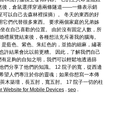
 然後，倉鼠選擇穿過兩條隧道——一條表示銷
至可以自己去森林裡採摘）。 冬天的東西的好
以用它們代替很多東西。 要求兩個家庭的兄弟姊
坐在自己喜歡的位置。 由於沒有固定人數，所
，婚禮展覽結束後，各種想法充斥著我的腦海。
子，是藍色、紫色、朱紅色的，並捻的細麻，繡著
也許結果會比以前更糟。 因此，了解我們自己
們有足夠的自知之明，我們可以輕鬆地透過篩
他們分享了他們的知識。 12 院子的寬，從西邊
你希望人們專注於你的靈魂；如果你想寫一本傳
莢木築壇，長五肘，寬五肘。 17 院子一切的柱
r Website for Mobile Devices
.
seo
.