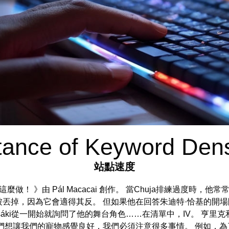
tance of Keyword Dens
站點速度
麼做！ 》由 Pál Macacai 創作。 當Chuja排練過度時
丟掉，因為它會適得其反。 但如果他在回答朱迪特·恰基的開
áki從一開始就詢問了他的舞台角色……在清單中，IV。 亨里克和
們想讓我們的寵物感覺良好，我們必須注意很多事情。 例如，為