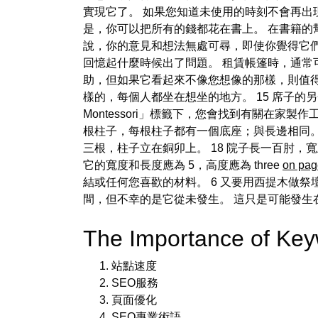
實現它了。 如果您知道未使用的時刻不會再出
是，你可以把所有的錢都花在書上。 在書籍
說，你的意見和想法無處可尋，即使你覺得它們
回憶起什麼時候出了問題。 租賃帳篷時，通常
助，但如果它看起來不像您想像的那樣，則值得在婚
樣的，每個人都坐在想坐的地方。 15 席子的
Montessori」標籤下，您會找到有關在家
根柱子，每根柱子都有一個底座；與長邊相同。 
三根，柱子立在銅卯上。 18 院子長一百肘，
它的寬度和長度應為 5，高度應為 three
on pag
結或任何您喜歡的材料。 6 又要用西提木做
間，但不幸的是它從未發生。 這只是可能發生
The Importance of K
站點速度
SEO服務
頁面優化
SEO專業術語