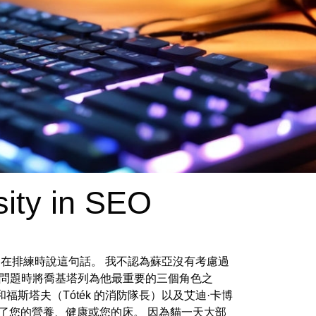
ity in SEO
，他常常在排練時說這句話。 我不認為蘇亞沒有考慮過
場問題時將喬基塔列為他最重要的三個角色之
福斯塔夫（Tóték 的消防隊長）以及艾迪·卡博
了您的營養、健康或您的床。 因為貓一天大部