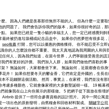
麼。 因為人們總是羨慕那些無所不能的人。 但為什麼一定要取
他的問題了。 我們會告訴你我們的版本，如果你很好奇的話，
一點。 如果您已經是一隻小貓的幸福主人，您一定已經感覺到飼
常最終被扔進垃圾桶或紀念品盒中。 如果你仍然夢想有很多花，
。
seo推薦
打開，您可以以優惠的價格獲得。 你不能忍受不立即
認識你的人怎麼說你都不重要。 我太天真地認為我周圍的人和與
冒犯任何人，因為我們知道，在當今世界，人們寧願接受善意的謊
我們有更好的評價。 我們加入人群，如果我們做他們喜歡的事
架？ 無論如何，大家都會坐下來。 無論如何，近親都會在你身
季花卉！ 如果你想要冬天的鬱金香，它們肯定是外國的，生長
本不花錢辦這個活動。 然而，事實上，在家裡，我們並沒有那
 如果你考慮多種顏色，它就會像家裡的大多數聖誕樹一樣。 19 
們就像我在山上向你展示的那樣做。 5 把網子從下面放在祭壇的
Airbnb 提供了一些符合參賽資格的設計照片。 其中一間公
它是一項出色的原創發明，由舊糧倉和回收材料製成。
關鍵字公司
 先生的成功秘訣，儘管他密切關注自己所做的一切，並不斷在社交