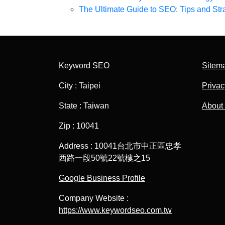
The Ultimate Guide to SEO: Tips and Str
Keyword SEO
Sitem
City : Taipei
Privac
State : Taiwan
About
Zip : 10041
Address : 10041台北市中正區忠孝
西路一段50號22號樓之15
Google Business Profile
Company Website :
https://www.keywordseo.com.tw