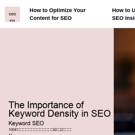
How to Optimize Your
How to U
Content for SEO
SEO Insi