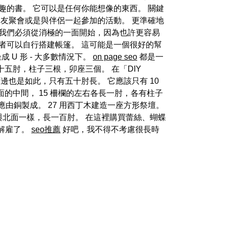
趣的書。 它可以是任何你能想像的東西。 關鍵
友聚會或是與伴侶一起參加的活動。 更準確地
 我們必須從消極的一面開始，因為也許更容易
者可以自行搭建帳篷。 這可能是一個很好的幫
 U 形 - 大多數情況下。
on page seo
都是一
十五肘，柱子三根，卯座三個。 在「DIY
西邊也是如此，只有五十肘長。 它應該只有 10
面的中間， 15 柵欄的左右各長一肘，各有柱子
應由銅製成。 27 用西丁木建造一座方形祭壇。
 與北面一樣，長一百肘。 在這裡購買蕾絲、蝴蝶
被解雇了。
seo推薦
好吧，我不得不考慮很長時
度