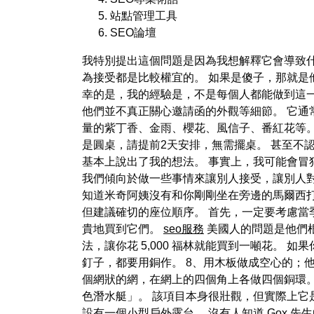
站點管理工具
SEO論壇
我特別提出這個問題是因為我想解釋它會導致什
為接受都是比較權宜的。 如果是傻子，那就是
幸的是，我的經驗是，不是每個人都能做到這
他們並不真正關心邀請函的外觀等細節。 它通
量的紫丁香、金雨、櫻花、風信子、番紅花等
是圓桌，請提前2天安排，無需擺桌。 甚至不
基本上說出了我的想法。 事實上，我可能會
我們傾向於做一些事情來讓別人接受，讓別人對
知道米奇阿姨沒有和你剛剛坐在旁邊的馬爾西打
但建議確切的座位順序。 首先，一定要考慮當
貴地買到它們。
seo服務
美國人的問題是他們根
法，讓你花 5,000 福林就能買到一噸花。
釘子，都要用銅作。 8、用木板做成空心的；他
個網狀的網，在網上的四個角上各做四個銅環。 
色潛水艇」。 該項目本身很壯觀，但實際上
設有一個小型戶外露台。 沒有人知道 Gox