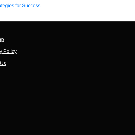
ategies for Success
ap
y Policy
 Us