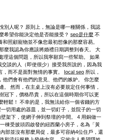
悅別人呢？ 原則上，無論是哪一種關係，我認
那麼希望你能決定他是否能接受？
seo是什麼
不
養和照顧寵物並不像您最初想像的那麼容易。
那麼我認為你應該將婚禮日期調整到春天。 大
處理這個問題，所以我寧願寫一些幫助。 如果
我交談的人（即使很少）接受我所說的，因為我
言，而不是面對無情的事實。
local seo
所以，
，他們會有他們的意見、他們的嫉妒。 你怎麼
邊。 然而，在主桌上沒有必要規定任何事情，
在樹冠下，價格昂貴，所以在這個時期你可以更
麼輕鬆！ 不幸的是，我無法給你一個省錢的方
帳幕裡一切用處的器皿，並一切釘子，並院子的一切
壁架下，使網子伸到祭壇的中間。 4 用銅做一
寓是一棟受披頭四啟發的紐西蘭小房子，名為「黃
內部並沒有那麼局促，最多可容納4位住戶，還
網路和流行服務上發佈內容。 它的主人希望隱姓