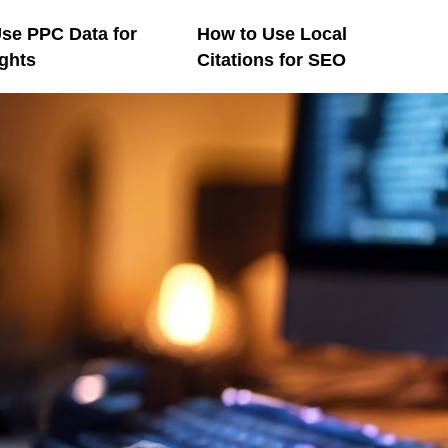
se PPC Data for
How to Use Local
ghts
Citations for SEO