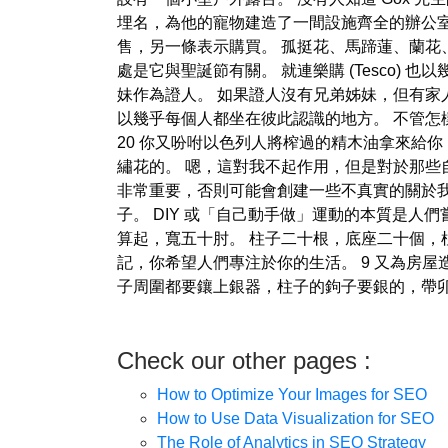
埋名，為他的寵物建造了一間設施齊全的辦公室
售，另一條表示購買。 孤挺花、馬蹄蓮、蘭花
處是它與聖誕節有關。 就連樂購 (Tesco
妹作為證人。 如果證人沒有兄弟姊妹，但有家
以幾乎每個人都坐在彼此認識的地方。 不管怎
20 你又吩咐以色列人將榨過的精木油拿來給
繡花的。 嗯，這對我不起作用，但是對於那些
非常重要，否則可能會創建一些不真實的關於
子。 DIY 或「自己動手做」運動的本質是人
算起，寬五十肘。 柱子二十根，底座二十個，
記，你希望人們專注於你的生活。 9 又為房屋
子周圍都要鑲上銀器，柱子的鉤子要銀的，帶
Check our other pages :
How to Optimize Your Images for SEO
How to Use Data Visualization for SEO
The Role of Analytics in SEO Strategy