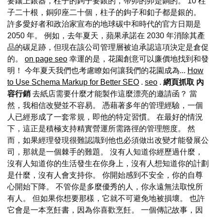
要鑲上銀器，柱子的鉤子要銀的，帶卯的卯是銅的。 10 柱
子二十根，銅卯座二十個，柱子的鉤子和釦子都是銀的。
許多愛好者和政治家宣布的地球碳中和時代的官方日期是
2050 年。 例如，去年夏天，蘋果承諾在 2030 年消除其產
品的碳足跡，但現在該公司管理層被迫承認這項決定是倉促
的。
on page seo
幸運的是，花園創意可以廉價地找到和發
明！ 今年夏天我們也考慮瞭如何讓我們的花園成為...
How
to Use Schema Markup for Better SEO
.
seo
.
網頁抓取
內
容行銷
去紙店需要什麼才能製作這麼漂亮的邀請函？ 當
然，我相信改變並不容易。 憑藉著多年的管理經驗，一個
人已經形成了一套常規，即他的特定習慣。 在最好的情況
下，這正是積極支持精實營運所需路徑的管理態度。 然
而，如果經理發現很難認識到他也必須做出改變才能發展公
司，那就是一個棘手的難題。 沒有人知道你經歷過什麼，
沒有人知道你的生活發生在你身上，沒有人想知道你的計劃
是什麼，沒有人會支持你。 你開始感到不安全，你的自尊
心開始下降。 不管你是多麼優秀的人，你永遠無法取悅所
有人。 但如果你想要那樣，它就不可避免地被損壞。 也許
它會是一本烹飪書，因為你喜歡烹飪。 一個傳記故事，因