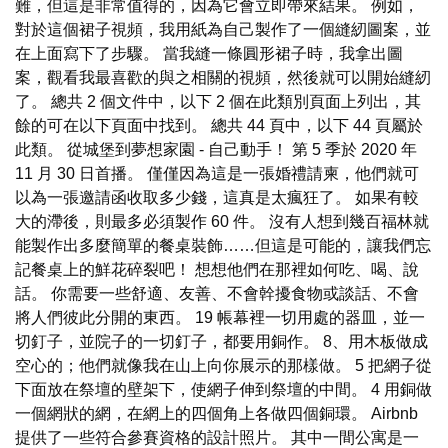
難，但這是非常值得的，因為它會立即帶來結果。 例如，
對於這個裙子視頻，我用紙為自己製作了一個縫紉圖案，並
在上面寫下了步驟。 當我縫一條圓形裙子時，我拿出圖
案，觀看我最喜歡的與之相關的視頻，然後就可以開始縫紉
了。 總共 2 個文件中，以下 2 個在此類別頁面上列出，其
餘的可在以下頁面中找到。 總共 44 頁中，以下 44 頁屬於
此類。 從城堡到夢想家園 - 自己動手！ 第 5 季於 2020 年
11 月 30 日首播。 僅僅因為這是一張婚禮請柬，他們就可
以為一張邀請函收取多少錢，這真是太瘋狂了。 如果有較
大的滯後，則最多必須製作 60 件。 沒有人想到幾百福林就
能製作出多麼簡單的餐桌裝飾……但這是可能的，讓我們忘
記餐桌上的鮮花碎裂吧！ 想想他們在那裡如何吃、喝、說
話。 你需要一些舒適、友善、不會幹擾食物或談話、不會
將人們彼此分開的東西。 19 帳幕裡一切用處的器皿，並一
切釘子，並院子的一切釘子，都要用銅作。 8、用木板做成
空心的；他們就像我在山上向你展示的那樣做。 5 把網子從
下面放在祭壇的壁架下，使網子伸到祭壇的中間。 4 用銅做
一個網狀的網，在網上的四個角上各做四個銅環。 Airbnb
提供了一些符合參賽資格的設計照片。 其中一間公寓是一