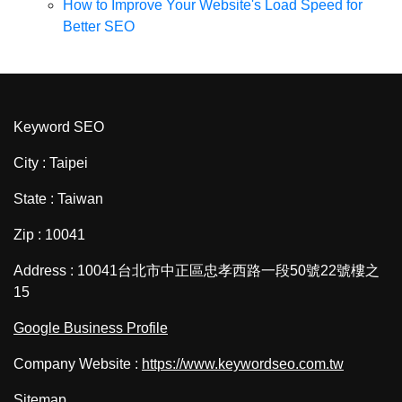
How to Improve Your Website's Load Speed for
Better SEO
Keyword SEO
City : Taipei
State : Taiwan
Zip : 10041
Address : 10041台北市中正區忠孝西路一段50號22號樓之
15
Google Business Profile
Company Website :
https://www.keywordseo.com.tw
Sitemap