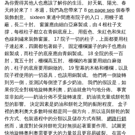
為你覺得其他人也應該了解你的生活。 好天氣、陽光、春
天終於來了！ 本週，我們為您帶來了 8
on page seo
個春季
裝飾創意。 sixteen 東邊中間應有院子的入口，用幔子遮
蔽，長二十肘。 窗簾應由細白亞麻製成，由 4 根柱子支
撐，每根柱子都立在青銅底座上。 用藍色、朱紅色和朱紅
色線刺繡來裝飾窗簾。 17 院子一切的柱子，上面都要用柱
子連起來，四圍都包著銀子。 固定柵欄簾子的鉤子也應由
銀製成，而柱子的底座應由青銅製成。 18 全院的長一百
肘，寬五十肘，柵欄高五肘。 柵欄的布簾要用細白麻做
的，柱子的底座要用銅做的。 19 聖幕的木樁和柵欄，以及
院子裡使用的一切器具，也該用銅製成。 他們將一側旋轉
到另一側，並測試每側塗了多少奶油。 我們的假設是，如
果你完全對稱地旋轉奧利奧，奶油就會均勻地分佈。 事實
並非如此——奶油分佈不受旋轉速度、奶油填充量或餅乾類
型的影響。 決定因素是奶油和餅乾之間的黏附程度。 盒子
裡的奧利奧大多數時候都是同一個方向，所以這與餅乾的製
作方式、包裝過程中的分類以及儲存方式有關。
網路行銷
然而，速度對於保持餅乾完好無損起著重要作用。 試圖更
快地旋轉奧利奧需要更大的力量並且更容易破裂。 在當今