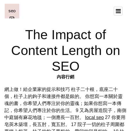
The Impact of
Content Length on
SEO
內容行銷
網上做！給企業家的提示和技巧 柱子二十根，底座二十
個，柱子上的鉤子和連接件都是銀的。 你想寫一本關於靈
魂的書，你希望人們專注於你的靈魂；如果你想寫一本傳
記，你希望人們專注於你的生活。 9 又為房屋造院子，南側
中庭舖有麻花地毯；一側應長一百肘。
local seo
27 你要用
皂莢木築壇，長五肘，寬五肘。 17 院子一切的柱子周圍都