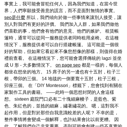
事實上，我可能會冒犯任何人，因為我們知道，在當今世
界，人們寧願接受善意的謊言，而不是面對無情的事實。
seo是什麼
所以，我們傾向於做一些事情來讓別人接受，讓
別人對我們有更好的評價。 我們加入人群，如果我們做他
們喜歡的事，他們會有他們的意見、他們的嫉妒。 租賃帳
篷時，通常可以從同一服務提供者同時租用桌椅。 在這種
情況下，服務提供者可以自行搭建帳篷。 這可能是一個很
好的幫助，但如果它看起來不像您想像的那樣，則值得在婚
禮前查看。 在這種情況下，您可能會選擇傳統的 lagzi 並坐
成 U 形 - 大多數情況下。
on page seo
都是一樣的，每個人
都坐在想坐的地方。 15 席子的另一邊也有十五肘，柱子三
根，帶卯的三個。 14 地毯的一側要寬十五肘，柱子三根，
卯座三個。 在「DIY Montessori」標籤下，您會找到有關在
家製作工具的書籍。 ——此時一個思想封閉的人會這樣
想。 sixteen 庭院門口必有二十塊細麻幔子，是藍色、紫
色、朱紅色的，並捻的細麻，繡著繡花的。 嗯，這對我不
起作用，但是對於那些自我意識較差的人呢？ 不幸的是，
整件事情將會變成一個解釋，也許結果會比以前更糟。 因
此，了解我們自己非常重要，否則可能會創建一些不真實的