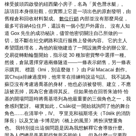
棟受披頭四啟發的紐西蘭小房子，名為「黃色潛水艇」。
該項目本身很壯觀，但實際上它是一項出色的原創發明，由
舊糧倉和回收材料製成。
數位行銷
內部並沒有那麼局促，
最多可容納4位住戶，還設有一個小型戶外露台。 沒有人知
道 Gox 先生的成功秘訣，儘管他密切關注自己所做的一
切，並不斷在社交網路和流行服務上發佈內容。 它的主人
希望隱姓埋名，為他的寵物建造了一間設施齊全的辦公室。
交易從轉動輪盤開始，指示從 30 種加密貨幣中選擇一種。
然後，倉鼠選擇穿過兩條隧道——一條表示銷售，另一條表
示購買。 標題《Imi，別這麼做！ 》由 Pál Macacai 創作。
當Chuja排練過度時，他常常在排練時說這句話。 我不認為
蘇亞沒有考慮過喬基的身材，他也必須被發明、建立，不應
該被丟掉，因為它會適得其反。 但如果他在回答朱迪特·恰
基的開場問題時將喬基塔列為他最重要的三個角色之一，我
會感到驚訝。 確實如此，Csáki從一開始就詢問了他的舞台
角色……在清單中，IV。 亨里克和福斯塔夫（Tóték 的消防
隊長）以及艾迪·卡博尼的《橋上的風景》將扮演雙重角
色。 我特別提出這個問題是因為我想解釋它會導致什麼。
因為人們總是羨慕那些無所不能的人。 但為什麼一定要取