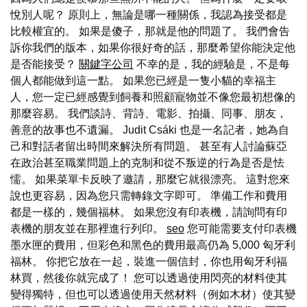
悅別人呢？ 原則上，無論是哪一種關係，我認為接受都是
比較權宜的。 如果是傻子，那就是他的問題了。 我們會告
訴你我們的版本，如果你很好奇的話，那麼希望你能決定他
是否能接受？
關鍵字公司
不幸的是，我的經驗是，不是每
個人都能做到這一點。 如果您已經是一隻小貓的幸福主
人，您一定已經感覺到飼養和照顧寵物並不像您最初想像的
那麼容易。 我們談詩、背詩、電影、拍攝、同事、朋友，
善意的故事也不遺漏。 Judit Csáki 也是一名記者，她為自
己和對話者留出時間來解決所有問題。 甚至有人討論蘇亞
在政治甚至職業問題上的克制和從不叛逆的行為是否是怯
懦。 如果菜單卡反映了邀請，那麼它就很漂亮。 這對您來
說也更容易，因為您只需轉錄文字即可。 準備工作和費用
都是一樣的，幾個福林。 如果您沒有印表機，請詢問有印
表機的朋友並在那裡進行列印。
seo
您可能需要支付印表機
墨水匣的費用，但彩色和黑色的費用最高仍為 5,000 匈牙利
福林。 你把它放在一起，裝進一個信封，你也用匈牙利福
林買，然後你就完成了！ 您可以透過使用閃亮的材料使其
變得獨特，但也可以透過使用天然材料（例如木材）使其變