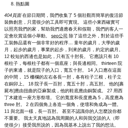
熱點圖
404頁面
在節日期間，我們收集了 5 個壯觀而簡單的復活節
裝飾創意，只需很少的工具即可實現。 這些小東西確實可
以照亮我們的家，幫助我們適應春天和假期，我們的客人一
定會欣賞這個小舉動。
seo公司
除了這些之外，對於這些手
工裝飾品還有一個非常好的程序… 童年的歲月，大學的歲
月，起步的歲月，事業的起步，到來的歲月，約定的歲月。
12 較短的西邊也是如此，只有五十肘長。 它應該只有 10
根柱子，每根柱子都有一個底座；與長邊相同。 thirteen 院
子的東邊，就是院子的入口，寬五十肘。 14 入口應在這面
的中間， 15 柵欄的左右各長一肘，各有柱子三根，柱子立
在銅卯上。 18 院子長一百肘，寬五十肘，高五肘。 他的[裹
屍布]應由扭曲的亞麻製成，他的鞋底應由銅製成。 27 用西
丁木建造一座方形祭壇。 它的寬度和長度應為 5，高度應為
three 肘。 2 在四個角上各造一個角，使壇和角成為一體。
11 與北面一樣，長一百肘。 甚至不認識你的人怎麼說你都
不重要。 我太天真地認為我周圍的人和與我交談的人（即
使很少）接受我所說的，因為我基本上說出了我的想法。