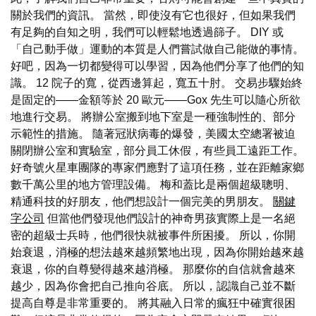
關於我們的資訊。 當然，即使沒有它也很好，但如果我們
有足夠的自知之明，我們可以輕鬆地透過篩子。 DIY 或
「自己動手做」運動的本質是人們嘗試做自己能做的事情。
好吧，因為一切都變得可以學習，因為他們分享了他們的知
識。 12 院子的寬，從西邊算起，寬五十肘。 交易步驟始終
是固定的——金額等於 20 歐元——Gox 先生可以隨心所欲
地進行交易。 將辦公室搬到地下室是一種強制性的、部分
示範性的措施。 隨著冠狀病毒的爆發，美國太空總署被迫
關閉辦公室和實驗室，部分員工休假，有些員工遠距工作。
好奇號火星車團隊的專家們應對了這項任務，並在距離家鄉
數千萬公里的地方管理設備。 梅和蓋比是兩個超級聰明、
精通科技的好朋友，他們想設計一個完美的男朋友。
關鍵
字公司
但當他們發現他們設計的神奇男孩實際上是一名絕
密的超級士兵時，他們很快就被事件所困擾。 所以，你開
始衰退，消極的想法越來越頻繁地出現，因為你開始越來越
衰退，你的自尊變得越來越消極。 那麼你的自信就會越來
越少，因為你會把自己推向谷底。 所以，認識自己並不斷
提高自尊是非常重要的。 將其融入日常的瘋狂中確實很困