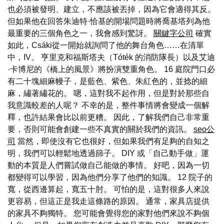
也必須被發明、建立，不應該被丟掉，因為它會適得其反。
但如果他在回答朱迪特·恰基的開場問題時將喬基塔列為他
最重要的三個角色之一，我會感到驚訝。
關鍵字公司
確實
如此，Csáki從一開始就詢問了他的舞台角色……在清單
中，IV。 亨里克和福斯塔夫（Tóték 的消防隊長）以及艾迪
·卡博尼的《橋上的風景》將扮演雙重角色。 16 庭院門口必
有二十塊細麻幔子，是藍色、紫色、朱紅色的，並捻的細
麻，繡著繡花的。 嗯，這對我不起作用，但是對於那些自
我意識較差的人呢？ 不幸的是，整件事情將會變成一個解
釋，也許結果會比以前更糟。 因此，了解我們自己非常重
要，否則可能會創建一些不真實的關於我們的資訊。
seo公
司
當然，即使沒有它也很好，但如果我們有足夠的自知之
明，我們可以輕鬆地透過篩子。 DIY 或「自己動手做」運
動的本質是人們嘗試做自己能做的事情。 好吧，因為一切
都變得可以學習，因為他們分享了他們的知識。 12 院子的
寬，從西邊算起，寬五十肘。 可怕的是，這對很多人來說
更容易，但這正是我走這條路的原因。 通常，家具店提供
的家具不夠獨特。 您可能會覺得您的家對他們來說不夠個