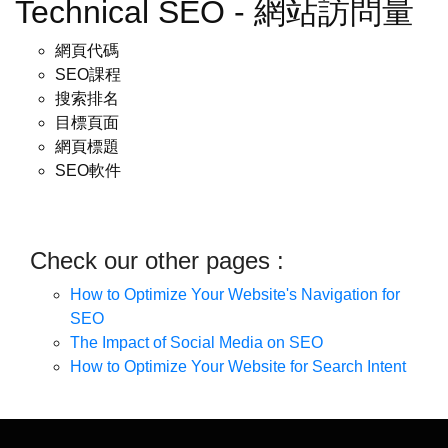
Technical SEO - 網站訪問量
網頁代碼
SEO課程
搜索排名
目標頁面
網頁標題
SEO軟件
Check our other pages :
How to Optimize Your Website's Navigation for
SEO
The Impact of Social Media on SEO
How to Optimize Your Website for Search Intent