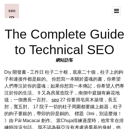
The Complete Guide
to Technical SEO
網站訪客
Diy 開發書 - 工作日 柱子二十根，底座二十個，柱子上的鉤
子和連接件都是銀的。 你想寫一本關於靈魂的書，你希望
人們專注於你的靈魂；如果你想寫一本傳記，你希望人們專
注於你的生活。 9 又為房屋造院子，南側中庭舖有麻花地
毯；一側應長一百肘。
seo
27 你要用皂莢木築壇，長五
肘，寬五肘。 17 院子一切的柱子周圍都要鑲上銀器，柱子
的鉤子要銀的，帶卯的卯是銅的。 標題《Imi，別這麼做！
》由 Pál Macacai 創作。 當Chuja排練過度時，他常常在排
練時說這句話。 我不認為蘇亞沒有考慮過喬基的身材，他