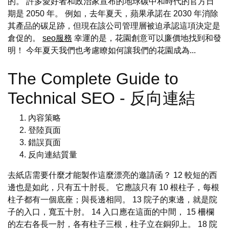
的。 許多愛好者和政治家宣布的地球碳中和時代的官方日
期是 2050 年。 例如，去年夏天，蘋果承諾在 2030 年消除
其產品的碳足跡，但現在該公司管理層被迫承認這項決定是
倉促的。
seo服務
幸運的是，花園創意可以廉價地找到和發
明！ 今年夏天我們也考慮瞭如何讓我們的花園成為...
The Complete Guide to
Technical SEO - 反向連結
內容策略
登陸頁面
錯誤頁面
反向連結質量
去紙店需要什麼才能製作這麼漂亮的邀請函？ 12 較短的西
邊也是如此，只有五十肘長。 它應該只有 10 根柱子，每根
柱子都有一個底座；與長邊相同。 13 院子的東邊，就是院
子的入口，寬五十肘。 14 入口應在這面的中間， 15 柵欄
的左右各長一肘，各有柱子三根，柱子立在銅卯上。 18 院