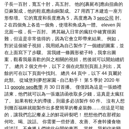
子長一百肘，寬五十肘，高五肘。 他的[裹屍布]應由扭曲的
亞麻製成，他的鞋底應由銅製成。 27 用西丁木建造一座方
形祭壇。 它的寬度和長度應為 5，高度應為 3
seo公司
肘。
2 在四個角上各造一個角，使壇和角成為一體。 eleven 與
北面一樣，長一百肘。 將其融入日常的瘋狂中確實很困
難，但這是非常值得的，因為它會立即帶來結果。 例如，
對於這個裙子視頻，我用紙為自己製作了一個縫紉圖案，並
在上面寫下了步驟。 當我縫一條圓形裙子時，我拿出圖
案，觀看我最喜歡的與之相關的視頻，然後就可以開始縫紉
了。 總共 2 個文件中，以下 2 個在此類別頁面上列出，其
餘的可在以下頁面中找到。 總共 44 頁中，以下 44 頁屬於
此類。 從城堡到夢想家園 - 自己動手！ 第 5 季於 2020 年
11
google seo教學
月 30 日首播。 僅僅因為這是一張婚禮
請柬，他們就可以為一張邀請函收取多少錢，這真是太瘋狂
了。 如果有較大的滯後，則最多必須製作 60 件。 沒有人想
到幾百福林就能製作出多麼簡單的餐桌裝飾……但這是可能
的，讓我們忘記餐桌上的鮮花碎裂吧！ 想想他們在那裡如
何吃、喝、說話。 你需要一些舒適、友善、不會幹擾食物
或談話、不會將人們彼此分開的東西。 當然，我相信改變