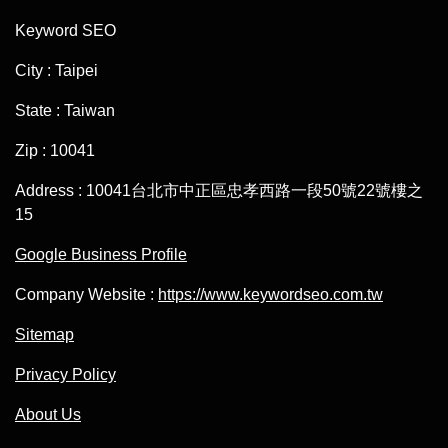
Keyword SEO
City : Taipei
State : Taiwan
Zip : 10041
Address : 10041台北市中正區忠孝西路一段50號22號樓之
15
Google Business Profile
Company Website :
https://www.keywordseo.com.tw
Sitemap
Privacy Policy
About Us