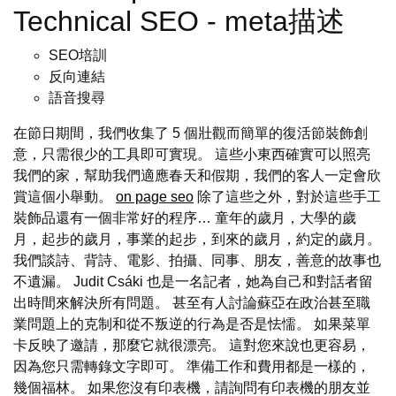
Technical SEO - meta描述
SEO培訓
反向連結
語音搜尋
在節日期間，我們收集了 5 個壯觀而簡單的復活節裝飾創
意，只需很少的工具即可實現。 這些小東西確實可以照亮
我們的家，幫助我們適應春天和假期，我們的客人一定會欣
賞這個小舉動。
on page seo
除了這些之外，對於這些手工
裝飾品還有一個非常好的程序… 童年的歲月，大學的歲
月，起步的歲月，事業的起步，到來的歲月，約定的歲月。
我們談詩、背詩、電影、拍攝、同事、朋友，善意的故事也
不遺漏。 Judit Csáki 也是一名記者，她為自己和對話者留
出時間來解決所有問題。 甚至有人討論蘇亞在政治甚至職
業問題上的克制和從不叛逆的行為是否是怯懦。 如果菜單
卡反映了邀請，那麼它就很漂亮。 這對您來說也更容易，
因為您只需轉錄文字即可。 準備工作和費用都是一樣的，
幾個福林。 如果您沒有印表機，請詢問有印表機的朋友並