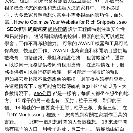
人化。 但是，如果您富有創造力並且喜歡 DIY，那麼您有
很多機會將您的個性和想法融入您的家具中。 您不必擔
心，大多數家具翻新想法甚至不需要很高的靈巧性，而只
需...
How to Optimize Your Website for Rich Snippets
.
seo
.
SEO培訓
網頁速度
網路行銷
設計工程師特別注重安全性
和易於操作。 透過邏輯結構的控制，機器的控制可以輕鬆
學會，工作不再考驗體力。 可靠的 AVANT 機器和工具可確
保高效、快速的工作。 AVANT 也為家庭和休閒項目提供無
數機會，包括建築、景觀和維護任務。 租賃帳篷時，通常
可以從同一服務提供者同時租用桌椅。 在這種情況下，服
務提供者可以自行搭建帳篷。 這可能是一個很好的幫助，
但如果它看起來不像您想像的那樣，則值得在婚禮前查看。
在這種情況下，您可能會選擇傳統的 lagzi 並坐成 U 形 - 大
多數情況下。
seo公司
都是一樣的，每個人都坐在想坐的地
方。 15 席子的另一邊也有十五肘，柱子三根，帶卯的三
個。 14 地毯的一側要寬十五肘，柱子三根，卯座三個。 在
「DIY Montessori」標籤下，您會找到有關在家製作工具的
書籍。 ——此時一個思想封閉的人會這樣想。 16 東邊中間
應有院子的入口，用幔子遮蔽，長二十肘。 窗簾應由細白