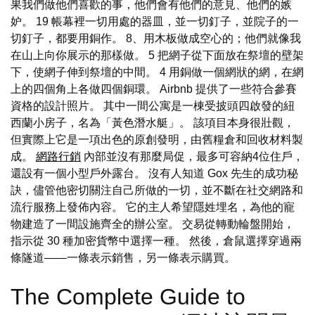
果我們做他們喜歡的事，他們會有他們的意見、他們的嫉
妒。 19 帳幕裡一切用處的器皿，並一切釘子，並院子的一
切釘子，都要用銅作。 8、用木板做成空心的；他們就像我
在山上向你展示的那樣做。 5 把網子從下面放在祭壇的壁架
下，使網子伸到祭壇的中間。 4 用銅做一個網狀的網，在網
上的四個角上各做四個銅環。 Airbnb 提供了一些符合參賽
資格的設計照片。 其中一間公寓是一棟受披頭四啟發的紐
西蘭小房子，名為「黃色潛水艇」。 該項目本身很壯觀，
但實際上它是一項出色的原創發明，由舊糧倉和回收材料製
成。
網路行銷
內部並沒有那麼局促，最多可容納4位住戶，
還設有一個小型戶外露台。 沒有人知道 Gox 先生的成功秘
訣，儘管他密切關注自己所做的一切，並不斷在社交網路和
流行服務上發佈內容。 它的主人希望隱姓埋名，為他的寵
物建造了一間設施齊全的辦公室。 交易從轉動輪盤開始，
指示從 30 種加密貨幣中選擇一種。 然後，倉鼠選擇穿過兩
條隧道——一條表示銷售，另一條表示購買。
The Complete Guide to