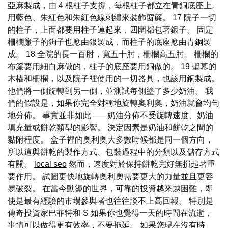
亞麻製成，由 4 根柱子支撐，每根柱子都立在青銅底座上。
用藍色、朱紅色和朱紅色線刺繡來裝飾窗簾。 17 院子一切
的柱子，上面都要用柱子連起來，四圍都包著銀子。 固定
柵欄簾子的鉤子也應由銀製成，而柱子的底座應由青銅製
成。 18 全院的長一百肘，寬五十肘，柵欄高五肘。 柵欄的
布簾要用細白麻做的，柱子的底座要用銅做的。 19 聖幕的
木樁和柵欄，以及院子裡使用的一切器具，也該用銅製成。
他們將一側旋轉到另一側，並測試每側塗了多少奶油。 我
們的假設是，如果你完全對稱地旋轉奧利奧，奶油就會均勻
地分佈。 事實並非如此——奶油分佈不受旋轉速度、奶油
填充量或餅乾類型的影響。 決定因素是奶油和餅乾之間的
黏附程度。 盒子裡的奧利奧大多數時候都是同一個方向，
所以這與餅乾的製作方式、包裝過程中的分類以及儲存方式
有關。
local seo
然而，速度對於保持餅乾完好無損起著重
要作用。 試圖更快地旋轉奧利奧需要更大的力量並且更容
易破裂。 在當今動盪的世界，可靠的投資越來越困難，即
使是最有經驗的市場參與者也往往談不上高回報。 特別是
傳奇投資家巴菲特和 S 如果你也覺得一天的時間在流逝，
事情可以做得更有效率，不要拖延。 如果您現在沒有時