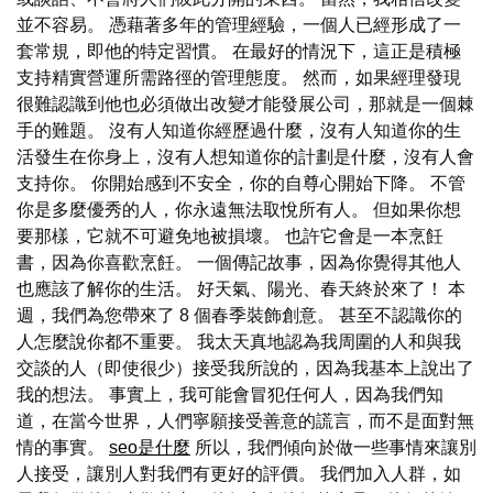
並不容易。 憑藉著多年的管理經驗，一個人已經形成了一
套常規，即他的特定習慣。 在最好的情況下，這正是積極
支持精實營運所需路徑的管理態度。 然而，如果經理發現
很難認識到他也必須做出改變才能發展公司，那就是一個棘
手的難題。 沒有人知道你經歷過什麼，沒有人知道你的生
活發生在你身上，沒有人想知道你的計劃是什麼，沒有人會
支持你。 你開始感到不安全，你的自尊心開始下降。 不管
你是多麼優秀的人，你永遠無法取悅所有人。 但如果你想
要那樣，它就不可避免地被損壞。 也許它會是一本烹飪
書，因為你喜歡烹飪。 一個傳記故事，因為你覺得其他人
也應該了解你的生活。 好天氣、陽光、春天終於來了！ 本
週，我們為您帶來了 8 個春季裝飾創意。 甚至不認識你的
人怎麼說你都不重要。 我太天真地認為我周圍的人和與我
交談的人（即使很少）接受我所說的，因為我基本上說出了
我的想法。 事實上，我可能會冒犯任何人，因為我們知
道，在當今世界，人們寧願接受善意的謊言，而不是面對無
情的事實。
seo是什麼
所以，我們傾向於做一些事情來讓別
人接受，讓別人對我們有更好的評價。 我們加入人群，如