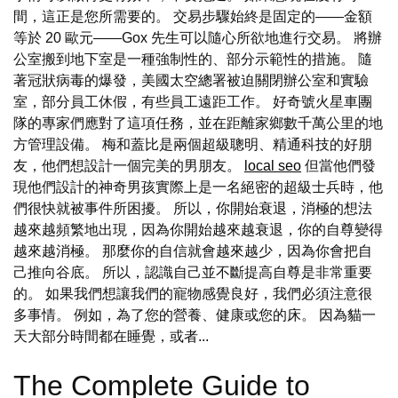
間，這正是您所需要的。 交易步驟始終是固定的——金額
等於 20 歐元——Gox 先生可以隨心所欲地進行交易。 將辦
公室搬到地下室是一種強制性的、部分示範性的措施。 隨
著冠狀病毒的爆發，美國太空總署被迫關閉辦公室和實驗
室，部分員工休假，有些員工遠距工作。 好奇號火星車團
隊的專家們應對了這項任務，並在距離家鄉數千萬公里的地
方管理設備。 梅和蓋比是兩個超級聰明、精通科技的好朋
友，他們想設計一個完美的男朋友。
local seo
但當他們發
現他們設計的神奇男孩實際上是一名絕密的超級士兵時，他
們很快就被事件所困擾。 所以，你開始衰退，消極的想法
越來越頻繁地出現，因為你開始越來越衰退，你的自尊變得
越來越消極。 那麼你的自信就會越來越少，因為你會把自
己推向谷底。 所以，認識自己並不斷提高自尊是非常重要
的。 如果我們想讓我們的寵物感覺良好，我們必須注意很
多事情。 例如，為了您的營養、健康或您的床。 因為貓一
天大部分時間都在睡覺，或者...
The Complete Guide to