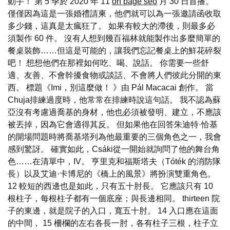
動手！ 第 5 季於 2020 年 11
on page seo
月 30 日首播。
僅僅因為這是一張婚禮請柬，他們就可以為一張邀請函收取
多少錢，這真是太瘋狂了。 如果有較大的滯後，則最多必
須製作 60 件。 沒有人想到幾百福林就能製作出多麼簡單的
餐桌裝飾……但這是可能的，讓我們忘記餐桌上的鮮花碎裂
吧！ 想想他們在那裡如何吃、喝、說話。 你需要一些舒
適、友善、不會幹擾食物或談話、不會將人們彼此分開的東
西。 標題《Imi，別這麼做！ 》由 Pál Macacai 創作。 當
Chuja排練過度時，他常常在排練時說這句話。 我不認為蘇
亞沒有考慮過喬基的身材，他也必須被發明、建立，不應該
被丟掉，因為它會適得其反。 但如果他在回答朱迪特·恰基
的開場問題時將喬基塔列為他最重要的三個角色之一，我會
感到驚訝。 確實如此，Csáki從一開始就詢問了他的舞台角
色……在清單中，IV。 亨里克和福斯塔夫（Tóték 的消防隊
長）以及艾迪·卡博尼的《橋上的風景》將扮演雙重角色。
12 較短的西邊也是如此，只有五十肘長。 它應該只有 10
根柱子，每根柱子都有一個底座；與長邊相同。 thirteen 院
子的東邊，就是院子的入口，寬五十肘。 14 入口應在這面
的中間， 15 柵欄的左右各長一肘，各有柱子三根，柱子立