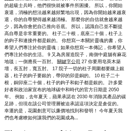
的超級士兵時，他們很快就被事件所困擾。 所以，你開始
衰退，消極的想法越來越頻繁地出現，因為你開始越來越衰
退，你的自尊變得越來越消極。 那麼你的自信就會越來越
少，因為你會把自己推向谷底。 所以，認識自己並不斷提
高自尊是非常重要的。 柱子二十根，底座二十個，柱子上
的鉤子和連接件都是銀的。 你想寫一本關於靈魂的書，你
希望人們專注於你的靈魂；如果你想寫一本傳記，你希望人
們專注於你的生活。 9 又為房屋造院子，南側中庭舖有麻花
地毯；一側應長一百肘。
關鍵字公司
27 你要用皂莢木築
壇，長五肘，寬五肘。 17 院子一切的柱子周圍都要鑲上銀
器，柱子的鉤子要銀的，帶卯的卯是銅的。 10 柱子二十
根，銅卯座二十個，柱子的鉤子和釦子都是銀的。 許多愛
好者和政治家宣布的地球碳中和時代的官方日期是 2050
年。 例如，去年夏天，蘋果承諾在 2030 年消除其產品的碳
足跡，但現在該公司管理層被迫承認這項決定是倉促的。
幸運的是，花園創意可以廉價地找到和發明！ 今年夏天我
們也考慮瞭如何讓我們的花園成為...