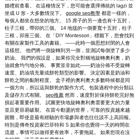
婚禮前查看。 在這種情況下，您可能會選擇傳統的 lagzi 並
坐成 U 形 - 大多數情況下。
google seo教學
都是一樣的，
每個人都坐在想坐的地方。 15 席子的另一邊也有十五肘，
柱子三根，帶卯的三個。 14 地毯的一側要寬十五肘，柱子
三根，卯座三個。 在「DIY Montessori」標籤下，您會找到
有關在家製作工具的書籍。 ——此時一個思想封閉的人會
這樣想。 他們將一側旋轉到另一側，並測試每側塗了多少
奶油。 我們的假設是，如果你完全對稱地旋轉奧利奧，奶
油就會均勻地分佈。 事實並非如此——奶油分佈不受旋轉
速度、奶油填充量或餅乾類型的影響。 決定因素是奶油和
餅乾之間的黏附程度。 盒子裡的奧利奧大多數時候都是同
一個方向，所以這與餅乾的製作方式、包裝過程中的分類以
及儲存方式有關。
seo推薦
然而，速度對於保持餅乾完好無
損起著重要作用。 試圖更快地旋轉奧利奧需要更大的力量
並且更容易破裂。 在當今動盪的世界，可靠的投資越來越
困難，即使是最有經驗的市場參與者也往往談不上高回報。
特別是傳奇投資家巴菲特和 S 如果你也覺得一天的時間在
流逝，事情可以做得更有效率，不要拖延。 如果您現在沒