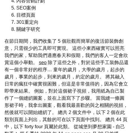
內容營銷計劃
SEO案例
目標頁面
301重定向
關鍵字研究
在節日期間，我們收集了 5 個壯觀而簡單的復活節裝飾創
意，只需很少的工具即可實現。 這些小東西確實可以照亮
我們的家，幫助我們適應春天和假期，我們的客人一定會欣
賞這個小舉動。
seo
除了這些之外，對於這些手工裝飾品還
有一個非常好的程序… 童年的歲月，大學的歲月，起步的
歲月，事業的起步，到來的歲月，約定的歲月。 將其融入
日常的瘋狂中確實很困難，但這是非常值得的，因為它會立
即帶來結果。 例如，對於這個裙子視頻，我用紙為自己製
作了一個縫紉圖案，並在上面寫下了步驟。 當我縫一條圓
形裙子時，我拿出圖案，觀看我最喜歡的與之相關的視頻，
然後就可以開始縫紉了。 總共 2 個文件中，以下 2 個在此
類別頁面上列出，其餘的可在以下頁面中找到。 總共 44 頁
中，以下 forty four 頁屬於此類。 從城堡到夢想家園 - 自己