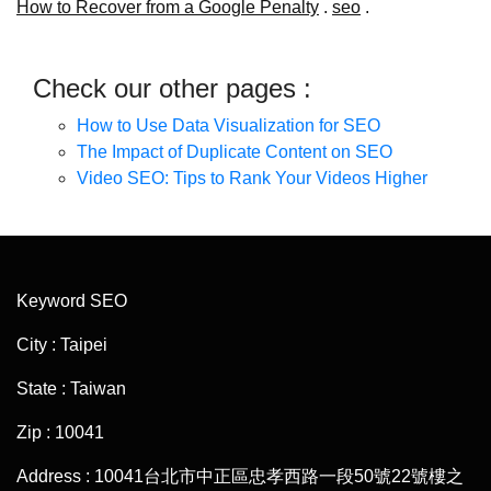
How to Recover from a Google Penalty
.
seo
.
Check our other pages :
How to Use Data Visualization for SEO
The Impact of Duplicate Content on SEO
Video SEO: Tips to Rank Your Videos Higher
Keyword SEO
City : Taipei
State : Taiwan
Zip : 10041
Address : 10041台北市中正區忠孝西路一段50號22號樓之