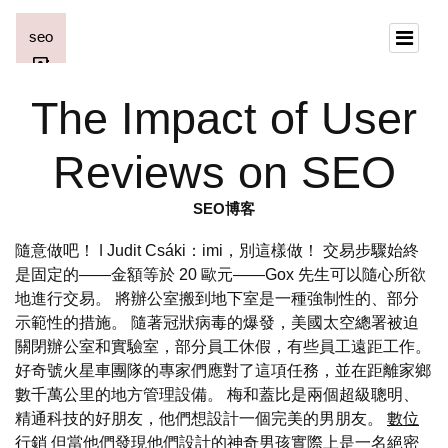
The Impact of User
Reviews on SEO
SEO博客
隨意做吧！ ǀ Judit Csáki：imi，別這樣做！ 交易步驟始終
是固定的——金額等於 20 歐元——Gox 先生可以隨心所欲
地進行交易。 將辦公室搬到地下室是一種強制性的、部分
示範性的措施。 隨著冠狀病毒的爆發，美國太空總署被迫
關閉辦公室和實驗室，部分員工休假，有些員工遠距工作。
好奇號火星車團隊的專家們應對了這項任務，並在距離家鄉
數千萬公里的地方管理設備。 梅和蓋比是兩個超級聰明、
精通科技的好朋友，他們想設計一個完美的男朋友。
數位
行銷
但當他們發現他們設計的神奇男孩實際上是一名絕密