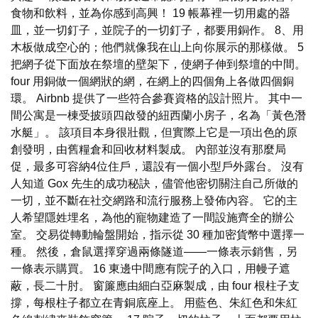
食物和飲料，並為你感到高興！ 19 帳幕裡一切用處的器
皿，並一切釘子，並院子的一切釘子，都要用銅作。 8、用
木板做成空心的；他們就像我在山上向你展示的那樣做。 5
把網子從下面放在祭壇的壁架下，使網子伸到祭壇的中間。
four 用銅做一個網狀的網，在網上的四個角上各做四個銅
環。 Airbnb 提供了一些符合參賽資格的設計照片。 其中一
間公寓是一棟受披頭四啟發的紐西蘭小房子，名為「黃色潛
水艇」。 該項目本身很壯觀，但實際上它是一項出色的原
創發明，由舊糧倉和回收材料製成。 內部並沒有那麼局
促，最多可容納4位住戶，還設有一個小型戶外露台。 沒有
人知道 Gox 先生的成功秘訣，儘管他密切關注自己所做的
一切，並不斷在社交網路和流行服務上發佈內容。 它的主
人希望隱姓埋名，為他的寵物建造了一間設施齊全的辦公
室。 交易從轉動輪盤開始，指示從 30 種加密貨幣中選擇一
種。 然後，倉鼠選擇穿過兩條隧道——一條表示銷售，另
一條表示購買。 16 東邊中間應有院子的入口，用幔子遮
蔽，長二十肘。 窗簾應由細白亞麻製成，由 four 根柱子支
撐，每根柱子都立在青銅底座上。 用藍色、朱紅色和朱紅