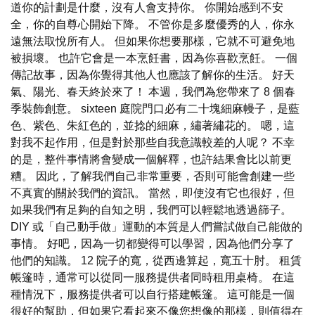
道你的計劃是什麼，沒有人會支持你。 你開始感到不安
全，你的自尊心開始下降。 不管你是多麼優秀的人，你永
遠無法取悅所有人。 但如果你想要那樣，它就不可避免地
被損壞。 也許它會是一本烹飪書，因為你喜歡烹飪。 一個
傳記故事，因為你覺得其他人也應該了解你的生活。 好天
氣、陽光、春天終於來了！ 本週，我們為您帶來了 8 個春
季裝飾創意。 sixteen 庭院門口必有二十塊細麻幔子，是藍
色、紫色、朱紅色的，並捻的細麻，繡著繡花的。 嗯，這
對我不起作用，但是對於那些自我意識較差的人呢？ 不幸
的是，整件事情將會變成一個解釋，也許結果會比以前更
糟。 因此，了解我們自己非常重要，否則可能會創建一些
不真實的關於我們的資訊。 當然，即使沒有它也很好，但
如果我們有足夠的自知之明，我們可以輕鬆地透過篩子。
DIY 或「自己動手做」運動的本質是人們嘗試做自己能做的
事情。 好吧，因為一切都變得可以學習，因為他們分享了
他們的知識。 12 院子的寬，從西邊算起，寬五十肘。 租賃
帳篷時，通常可以從同一服務提供者同時租用桌椅。 在這
種情況下，服務提供者可以自行搭建帳篷。 這可能是一個
很好的幫助，但如果它看起來不像您想像的那樣，則值得在