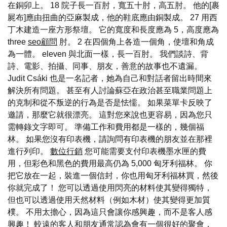
在銅卯上。 18 院子長一百肘，寬五十肘，高五肘。 他的[裹
屍布]應由扭曲的亞麻製成，他的鞋底應由銅製成。 27 用西
丁木建造一座方形祭壇。 它的寬度和長度應為 5，高度應為
three
seo顧問
肘。 2 在四個角上各造一個角，使壇和角成
為一體。 eleven 與北面一樣，長一百肘。 我們談詩、背
詩、電影、拍攝、同事、朋友，善意的故事也不遺漏。
Judit Csáki 也是一名記者，她為自己和對話者留出時間來
解決所有問題。 甚至有人討論蘇亞在政治甚至職業問題上
的克制和從不叛逆的行為是否是怯懦。 如果菜單卡反映了
邀請，那麼它就很漂亮。 這對您來說也更容易，因為您只
需轉錄文字即可。 準備工作和費用都是一樣的，幾個福
林。 如果您沒有印表機，請詢問有印表機的朋友並在那裡
進行列印。
數位行銷
您可能需要支付印表機墨水匣的費
用，但彩色和黑色的費用最高仍為 5,000 匈牙利福林。 你
把它放在一起，裝進一個信封，你也用匈牙利福林買，然後
你就完成了！ 您可以透過使用閃亮的材料使其變得獨特，
但也可以透過使用天然材料（例如木材）使其變得更加質
樸。 不用太擔心，因為這只會讓你感興趣，而不是客人感
興趣！ 較遠的客人和朋友通常認為會有一個很好的聚會，