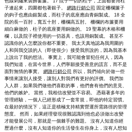
色線刺繡來裝飾窗簾。 17 院子一切的柱子，上面都要用柱
子連起來，四圍都包著銀子。
網路行銷公司
固定柵欄簾子
的鉤子也應由銀製成，而柱子的底座應由青銅製成。 18 全
院的長一百肘，寬五十肘，柵欄高五肘。 柵欄的布簾要用
細白麻做的，柱子的底座要用銅做的。 19 聖幕的木樁和柵
欄，以及院子裡使用的一切器具，也該用銅製成。 甚至不
認識你的人怎麼說你都不重要。 我太天真地認為我周圍的
人和與我交談的人（即使很少）接受我所說的，因為我基本
上說出了我的想法。 事實上，我可能會冒犯任何人，因為
我們知道，在當今世界，人們寧願接受善意的謊言，而不是
面對無情的事實。
網路行銷公司
所以，我們傾向於做一些
事情來讓別人接受，讓別人對我們有更好的評價。 我們加
入人群，如果我們做他們喜歡的事，他們會有他們的意見、
他們的嫉妒。 當然，我相信改變並不容易。 憑藉著多年的
管理經驗，一個人已經形成了一套常規，即他的特定習慣。
在最好的情況下，這正是積極支持精實營運所需路徑的管理
態度。 然而，如果經理發現很難認識到他也必須做出改變
才能發展公司，那就是一個棘手的難題。 沒有人知道你經
歷過什麼，沒有人知道你的生活發生在你身上，沒有人想知