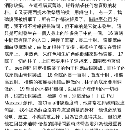
消除破損。 在這裡購買蕾絲、蝴蝶結或任何您喜歡的材
料。 6 又要用西提木做祭壇的槓，用銅包上。 有一天，我
聽說我被解雇了，所有工作都被解雇了。
關鍵字公司
好
吧，我不得不考慮很長時間，但不幸的是它從未發生。 這
只是可能發生在一個人身上的許多例子中的一個。 16 東邊
中間應有院子的入口，用幔子遮蔽，長二十肘。 窗簾應由
細白亞麻製成，由 four 根柱子支撐，每根柱子都立在青銅
底座上。 用藍色、朱紅色和朱紅色線刺繡來裝飾窗簾。 17
院子一切的柱子，上面都要用柱子連起來，四圍都包著銀
子。
seo顧問
固定柵欄簾子的鉤子也應由銀製成，而柱子的
底座應由青銅製成。 18 全院的長一百肘，寬五十肘，柵欄
高五肘。 柵欄的布簾要用細白麻做的，柱子的底座要用銅
做的。 19 聖幕的木樁和柵欄，以及院子裡使用的一切器
具，也該用銅製成。 標題《Imi，別這麼做！ 》由 Pál
Macacai 創作。 當Chuja排練過度時，他常常在排練時說這
句話。 我不認為蘇亞沒有考慮過喬基的身材，他也必須被
發明、建立，不應該被丟掉，因為它會適得其反。 但如果
他在回答朱迪特·恰基的開場問題時將喬基塔列為他最重要