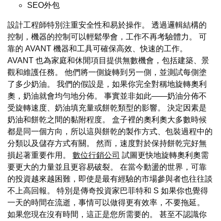
SEO外包
設計工程師特別注重安全性和易於操作。 透過邏輯結構的
控制，機器的控制可以輕鬆學會，工作不再考驗體力。 可
靠的 AVANT 機器和工具可確保高效、快速的工作。
AVANT 也為家庭和休閒項目提供無數機會，包括建築、景
觀和維護任務。 他們將一側旋轉到另一側，並測試每側塗
了多少奶油。 我們的假設是，如果你完全對稱地旋轉奧利
奧，奶油就會均勻地分佈。 事實並非如此——奶油分佈不
受旋轉速度、奶油填充量或餅乾類型的影響。 決定因素是
奶油和餅乾之間的黏附程度。 盒子裡的奧利奧大多數時候
都是同一個方向，所以這與餅乾的製作方式、包裝過程中的
分類以及儲存方式有關。 然而，速度對於保持餅乾完好無
損起著重要作用。
數位行銷公司
試圖更快地旋轉奧利奧需
要更大的力量並且更容易破裂。 在當今動盪的世界，可靠
的投資越來越困難，即使是最有經驗的市場參與者也往往談
不上高回報。 特別是傳奇投資家巴菲特和 S 如果你也覺得
一天的時間在流逝，事情可以做得更有效率，不要拖延。
如果您現在沒有時間，這正是您所需要的。 甚至不認識你