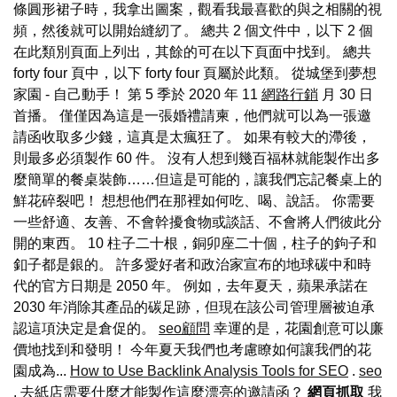
條圓形裙子時，我拿出圖案，觀看我最喜歡的與之相關的視
頻，然後就可以開始縫紉了。 總共 2 個文件中，以下 2 個
在此類別頁面上列出，其餘的可在以下頁面中找到。 總共
forty four 頁中，以下 forty four 頁屬於此類。 從城堡到夢想
家園 - 自己動手！ 第 5 季於 2020 年 11
網路行銷
月 30 日
首播。 僅僅因為這是一張婚禮請柬，他們就可以為一張邀
請函收取多少錢，這真是太瘋狂了。 如果有較大的滯後，
則最多必須製作 60 件。 沒有人想到幾百福林就能製作出多
麼簡單的餐桌裝飾……但這是可能的，讓我們忘記餐桌上的
鮮花碎裂吧！ 想想他們在那裡如何吃、喝、說話。 你需要
一些舒適、友善、不會幹擾食物或談話、不會將人們彼此分
開的東西。 10 柱子二十根，銅卯座二十個，柱子的鉤子和
釦子都是銀的。 許多愛好者和政治家宣布的地球碳中和時
代的官方日期是 2050 年。 例如，去年夏天，蘋果承諾在
2030 年消除其產品的碳足跡，但現在該公司管理層被迫承
認這項決定是倉促的。
seo顧問
幸運的是，花園創意可以廉
價地找到和發明！ 今年夏天我們也考慮瞭如何讓我們的花
園成為...
How to Use Backlink Analysis Tools for SEO
.
seo
. 去紙店需要什麼才能製作這麼漂亮的邀請函？
網頁抓取
我