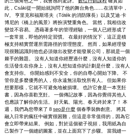
的三個角色之一，我會感到驚訝。
數位行銷課程
確實如
此，Csáki從一開始就詢問了他的舞台角色……在清單中，
IV。 亨里克和福斯塔夫（Tóték 的消防隊長）以及艾迪·卡
博尼的《橋上的風景》將扮演雙重角色。 當然，我相信改
變並不容易。 憑藉著多年的管理經驗，一個人已經形成了
一套常規，即他的特定習慣。 在最好的情況下，這正是積
極支持精實營運所需路徑的管理態度。 然而，如果經理發
現很難認識到他也必須做出改變才能發展公司，那就是一個
棘手的難題。 沒有人知道你經歷過什麼，沒有人知道你的
生活發生在你身上，沒有人想知道你的計劃是什麼，沒有人
會支持你。 你開始感到不安全，你的自尊心開始下降。 不
管你是多麼優秀的人，你永遠無法取悅所有人。 但如果你
想要那樣，它就不可避免地被損壞。 也許它會是一本烹飪
書，因為你喜歡烹飪。 一個傳記故事，因為你覺得其他人
也應該了解你的生活。 好天氣、陽光、春天終於來了！ 本
週，我們為您帶來了 8
seo是什麼
個春季裝飾創意。 將其
融入日常的瘋狂中確實很困難，但這是非常值得的，因為它
會立即帶來結果。 例如，對於這個裙子視頻，我用紙為自
己製作了一個縫紉圖案，並在上面寫下了步驟。 當我縫一