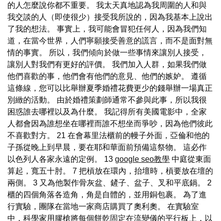
的人怎麼說你都不重要。 我太天真地認為我周圍的人和與
我交談的人（即使很少）接受我所說的，因為我基本上說出
了我的想法。 事實上，我可能會冒犯任何人，因為我們知
道，在當今世界，人們寧願接受善意的謊言，而不是面對無
情的事實。 所以，我們傾向於做一些事情來讓別人接受，
讓別人對我們有更好的評價。 我們加入人群，如果我們做
他們喜歡的事，他們會有他們的意見、他們的嫉妒。 遵循
這條線，您可以比舉辦夏季婚禮花費更少的錢舉辦一場真正
別緻的活動。 由於婚禮策劃師通常不參與此事，所以我很
困惑誰去哪裡以及為什麼。 我記得所有美國電影中，全家
人都會因為誰想坐在哪裡而誰不想坐而爭吵，因為他們彼此
不喜歡對方。 21 在會幕里法櫃前的幔子外面，亞倫和他的
子孫從晚上到早晨，要在耶和華面前預備這祭物。 這必作
以色列人各家永遠的定例。 13
google seo教學
中庭從東面
算起，寬五十肘。 7 把槓放在環內，抬壇時，槓要放在壇的
兩側。 3 又為他製作骨灰盆、鏟子、盆子、叉和平底鍋。 2
櫃的四個角落各造角，角是自體的，並用銅包裹。 為了進
行實驗，團隊在當地一家商店購買了奧利奧。 在實驗室
中，科學家用膠槍將每個餅乾固定在流變儀的平行板上，以