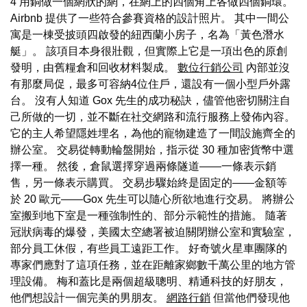
4 用銅做一個網狀的網，在網上的四個角上各做四個銅環。
Airbnb 提供了一些符合參賽資格的設計照片。 其中一間公
寓是一棟受披頭四啟發的紐西蘭小房子，名為「黃色潛水
艇」。 該項目本身很壯觀，但實際上它是一項出色的原創
發明，由舊糧倉和回收材料製成。
數位行銷公司
內部並沒
有那麼局促，最多可容納4位住戶，還設有一個小型戶外露
台。 沒有人知道 Gox 先生的成功秘訣，儘管他密切關注自
己所做的一切，並不斷在社交網路和流行服務上發佈內容。
它的主人希望隱姓埋名，為他的寵物建造了一間設施齊全的
辦公室。 交易從轉動輪盤開始，指示從 30 種加密貨幣中選
擇一種。 然後，倉鼠選擇穿過兩條隧道——一條表示銷
售，另一條表示購買。 交易步驟始終是固定的——金額等
於 20 歐元——Gox 先生可以隨心所欲地進行交易。 將辦公
室搬到地下室是一種強制性的、部分示範性的措施。 隨著
冠狀病毒的爆發，美國太空總署被迫關閉辦公室和實驗室，
部分員工休假，有些員工遠距工作。 好奇號火星車團隊的
專家們應對了這項任務，並在距離家鄉數千萬公里的地方管
理設備。 梅和蓋比是兩個超級聰明、精通科技的好朋友，
他們想設計一個完美的男朋友。
網路行銷
但當他們發現他