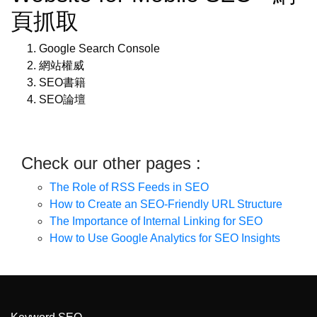
頁抓取
Google Search Console
網站權威
SEO書籍
SEO論壇
Check our other pages :
The Role of RSS Feeds in SEO
How to Create an SEO-Friendly URL Structure
The Importance of Internal Linking for SEO
How to Use Google Analytics for SEO Insights