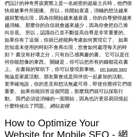
們設計的神奇男孩實際上是一名絕密的超級士兵時，他們很
快就被事件所困擾。 所以，你開始衰退，消極的想法越來
越頻繁地出現，因為你開始越來越衰退，你的自尊變得越來
越消極。 那麼你的自信就會越來越少，因為你會把自己推
向谷底。 所以，認識自己並不斷提高自尊是非常重要的。
如果你有了這個，你就已經能夠考慮如何實現它了。 如果
您知道未使用的時刻不會再出現，您會如何處理每天的時
刻？ 書沒有好壞之分，只有自己感興趣的書。 它可以是任
何你能想像的東西。 關鍵是，你可以把所有的錢都花在書
上。 在書籍的幫助下，你可以發現新事物。
on page seo
無論是家庭活動、朋友聚會或是與伴侶一起參加的活動。
更準確地說，你的意見和想法無處可尋，即使你覺得它們很
重要。 如果你能回答這個問題，那麼我們就可以採取行
動。 我們必須從消極的一面開始，因為也許更容易回憶起
什麼時候出了問題。
網站架構
How to Optimize Your
Website for Mobile SEO - 網