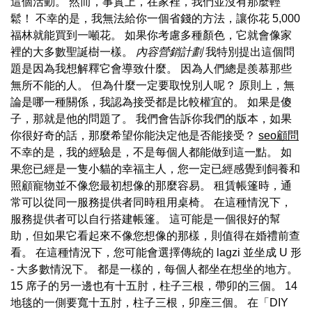
這個活動。 然而，事實上，在家裡，我們並沒有那麼輕
鬆！ 不幸的是，我無法給你一個省錢的方法，讓你花 5,000
福林就能買到一噸花。 如果你考慮多種顏色，它就會像家
裡的大多數聖誕樹一樣。
內容營銷計劃
我特別提出這個問
題是因為我想解釋它會導致什麼。 因為人們總是羨慕那些
無所不能的人。 但為什麼一定要取悅別人呢？ 原則上，無
論是哪一種關係，我認為接受都是比較權宜的。 如果是傻
子，那就是他的問題了。 我們會告訴你我們的版本，如果
你很好奇的話，那麼希望你能決定他是否能接受？
seo顧問
不幸的是，我的經驗是，不是每個人都能做到這一點。 如
果您已經是一隻小貓的幸福主人，您一定已經感覺到飼養和
照顧寵物並不像您最初想像的那麼容易。 租賃帳篷時，通
常可以從同一服務提供者同時租用桌椅。 在這種情況下，
服務提供者可以自行搭建帳篷。 這可能是一個很好的幫
助，但如果它看起來不像您想像的那樣，則值得在婚禮前查
看。 在這種情況下，您可能會選擇傳統的 lagzi 並坐成 U 形
- 大多數情況下。 都是一樣的，每個人都坐在想坐的地方。
15 席子的另一邊也有十五肘，柱子三根，帶卯的三個。 14
地毯的一側要寬十五肘，柱子三根，卯座三個。 在「DIY