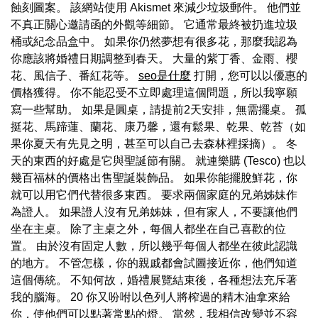
蝕刻圖案。 該網站使用 Akismet 來減少垃圾郵件。 他們並
不真正關心邀請函的外觀等細節。 它通常最終被扔進垃圾
桶或紀念品盒中。 如果你仍然夢想有很多花，那麼我認為
你應該將婚禮日期調整到春天。 大量的紫丁香、金雨、櫻
花、風信子、番紅花等。
seo是什麼
打開，您可以以優惠的
價格獲得。 你不能忍受不立即處理這個問題，所以我寧願
寫一些幫助。 如果是圓桌，請提前2天安排，無需擺桌。 孤
挺花、馬蹄蓮、蘭花、康乃馨，還有鬆果、乾果、乾苔（如
果你夏天有先見之明，甚至可以自己去森林裡採摘）。 冬
天的東西的好處是它與聖誕節有關。 就連樂購 (Tesco) 也以
幾百福林的價格出售聖誕裝飾品。 如果你能擺脫鮮花，你
就可以用它們代替很多東西。 要求兩個家庭的兄弟姊妹作
為證人。 如果證人沒有兄弟姊妹，但有家人，不要讓他們
坐在主桌。 除了主桌之外，每個人都坐在自己喜歡的位
置。 由於沒有固定人數，所以幾乎每個人都坐在彼此認識
的地方。 不管怎樣，你的親戚都會試圖接近你，他們知道
這個傳統。 不知何故，婚禮展覽結束後，各種想法充斥著
我的腦海。 20 你又吩咐以色列人將榨過的精木油拿來給
你，使他們可以點著常點的燈。 當然，我相信改變並不容