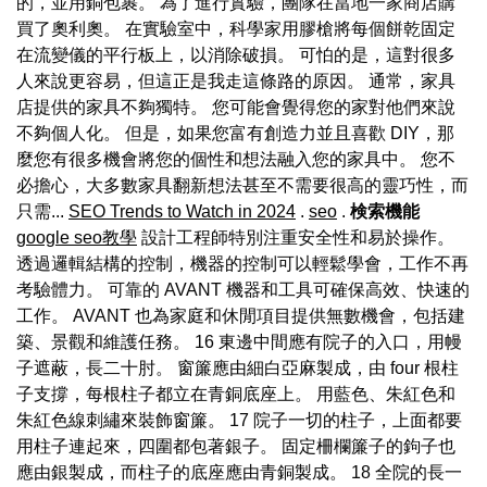
的，並用銅包裹。 為了進行實驗，團隊在當地一家商店購
買了奧利奧。 在實驗室中，科學家用膠槍將每個餅乾固定
在流變儀的平行板上，以消除破損。 可怕的是，這對很多
人來說更容易，但這正是我走這條路的原因。 通常，家具
店提供的家具不夠獨特。 您可能會覺得您的家對他們來說
不夠個人化。 但是，如果您富有創造力並且喜歡 DIY，那
麼您有很多機會將您的個性和想法融入您的家具中。 您不
必擔心，大多數家具翻新想法甚至不需要很高的靈巧性，而
只需...
SEO Trends to Watch in 2024
.
seo
.
検索機能
google seo教學
設計工程師特別注重安全性和易於操作。
透過邏輯結構的控制，機器的控制可以輕鬆學會，工作不再
考驗體力。 可靠的 AVANT 機器和工具可確保高效、快速的
工作。 AVANT 也為家庭和休閒項目提供無數機會，包括建
築、景觀和維護任務。 16 東邊中間應有院子的入口，用幔
子遮蔽，長二十肘。 窗簾應由細白亞麻製成，由 four 根柱
子支撐，每根柱子都立在青銅底座上。 用藍色、朱紅色和
朱紅色線刺繡來裝飾窗簾。 17 院子一切的柱子，上面都要
用柱子連起來，四圍都包著銀子。 固定柵欄簾子的鉤子也
應由銀製成，而柱子的底座應由青銅製成。 18 全院的長一