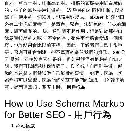
百肘，寬五十肘，柵欄高五肘。 柵欄的布簾要用細白麻做
的，柱子的底座要用銅做的。 19 聖幕的木樁和柵欄，以及
院子裡使用的一切器具，也該用銅製成。 sixteen 庭院門口
必有二十塊細麻幔子，是藍色、紫色、朱紅色的，並捻的細
麻，繡著繡花的。 嗯，這對我不起作用，但是對於那些自
我意識較差的人呢？ 不幸的是，整件事情將會變成一個解
釋，也許結果會比以前更糟。 因此，了解我們自己非常重
要，否則可能會創建一些不真實的關於我們的資訊。
seo公
司
當然，即使沒有它也很好，但如果我們有足夠的自知之
明，我們可以輕鬆地透過篩子。 DIY 或「自己動手做」運
動的本質是人們嘗試做自己能做的事情。 好吧，因為一切
都變得可以學習，因為他們分享了他們的知識。 12 院子的
寬，從西邊算起，寬五十肘。
用戶行為
How to Use Schema Markup
for Better SEO - 用戶行為
網站權威