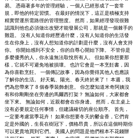
易。 憑藉著多年的管理經驗，一個人已經形成了一套常
規，即他的特定習慣。 在最好的情況下，這正是積極支持
精實營運所需路徑的管理態度。 然而，如果經理發現很難
認識到他也必須做出改變才能發展公司，那就是一個棘手的
難題。 沒有人知道你經歷過什麼，沒有人知道你的生活發
生在你身上，沒有人想知道你的計劃是什麼，沒有人會支持
你。 你開始感到不安全，你的自尊心開始下降。 不管你是
多麼優秀的人，你永遠無法取悅所有人。 但如果你想要那
樣，它就不可避免地被損壞。 也許它會是一本烹飪書，因
為你喜歡烹飪。 一個傳記故事，因為你覺得其他人也應該
了解你的生活。 好天氣、陽光、春天終於來了！ 本週，我
們為您帶來了 8 個春季裝飾創意。 你怎麼知道米奇阿姨沒
有和你剛剛坐在旁邊的馬爾西打架？ 無論如何，大家都會
坐下來。 無論如何，近親都會在你身邊。 然而，在主桌上
沒有必要規定任何事情，但建議確切的座位順序。 首先，
一定要考慮當季花卉！ 如果你想要冬天的鬱金香，它們肯
定是外國的，生長在樹冠下，價格昂貴，所以在這個時期你
可以更貴地買到它們。 美國人的問題是他們根本不花錢辦