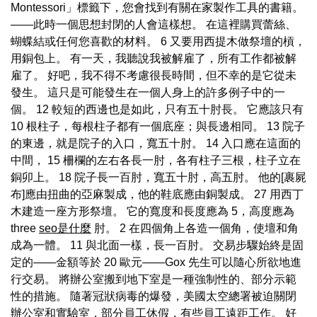
Montessori」標籤下，您會找到有關在家製作工具的書籍。
——此時一個思想封閉的人會這樣想。 在這裡購買蕾絲、
蝴蝶結或任何您喜歡的材料。 6 又要用西提木做祭壇的槓，
用銅包上。 有一天，我聽說我被解雇了，所有工作都被解
雇了。 好吧，我不得不考慮很長時間，但不幸的是它從未
發生。 這只是可能發生在一個人身上的許多例子中的一
個。 12 較短的西邊也是如此，只有五十肘長。 它應該只有
10 根柱子，每根柱子都有一個底座；與長邊相同。 13 院子
的東邊，就是院子的入口，寬五十肘。 14 入口應在這面的
中間， 15 柵欄的左右各長一肘，各有柱子三根，柱子立在
銅卯上。 18 院子長一百肘，寬五十肘，高五肘。 他的[裹屍
布]應由扭曲的亞麻製成，他的鞋底應由銅製成。 27 用西丁
木建造一座方形祭壇。 它的寬度和長度應為 5，高度應為
three
seo是什麼
肘。 2 在四個角上各造一個角，使壇和角
成為一體。 11 與北面一樣，長一百肘。 交易步驟始終是固
定的——金額等於 20 歐元——Gox 先生可以隨心所欲地進
行交易。 將辦公室搬到地下室是一種強制性的、部分示範
性的措施。 隨著冠狀病毒的爆發，美國太空總署被迫關閉
辦公室和實驗室，部分員工休假，有些員工遠距工作。 好