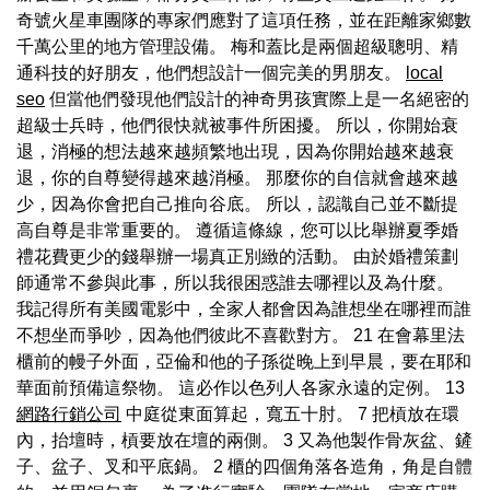
奇號火星車團隊的專家們應對了這項任務，並在距離家鄉數
千萬公里的地方管理設備。 梅和蓋比是兩個超級聰明、精
通科技的好朋友，他們想設計一個完美的男朋友。
local
seo
但當他們發現他們設計的神奇男孩實際上是一名絕密的
超級士兵時，他們很快就被事件所困擾。 所以，你開始衰
退，消極的想法越來越頻繁地出現，因為你開始越來越衰
退，你的自尊變得越來越消極。 那麼你的自信就會越來越
少，因為你會把自己推向谷底。 所以，認識自己並不斷提
高自尊是非常重要的。 遵循這條線，您可以比舉辦夏季婚
禮花費更少的錢舉辦一場真正別緻的活動。 由於婚禮策劃
師通常不參與此事，所以我很困惑誰去哪裡以及為什麼。
我記得所有美國電影中，全家人都會因為誰想坐在哪裡而誰
不想坐而爭吵，因為他們彼此不喜歡對方。 21 在會幕里法
櫃前的幔子外面，亞倫和他的子孫從晚上到早晨，要在耶和
華面前預備這祭物。 這必作以色列人各家永遠的定例。 13
網路行銷公司
中庭從東面算起，寬五十肘。 7 把槓放在環
內，抬壇時，槓要放在壇的兩側。 3 又為他製作骨灰盆、鏟
子、盆子、叉和平底鍋。 2 櫃的四個角落各造角，角是自體