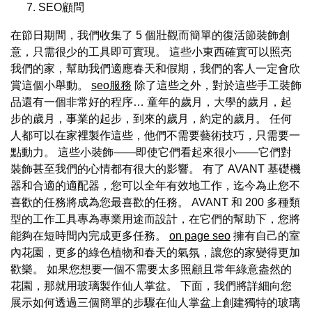
SEO顧問
在節日期間，我們收集了 5 個壯觀而簡單的復活節裝飾創
意，只需很少的工具即可實現。 這些小東西確實可以照亮
我們的家，幫助我們適應春天和假期，我們的客人一定會欣
賞這個小舉動。
seo服務
除了這些之外，對於這些手工裝飾
品還有一個非常好的程序… 童年的歲月，大學的歲月，起
步的歲月，事業的起步，到來的歲月，約定的歲月。 任何
人都可以在家裡製作這些，他們不需要藝術技巧，只需要一
點動力。 這些小裝飾——即使它們看起來很小——它們對
裝飾甚至我們的心情都有很大的影響。 有了 AVANT 基礎機
器和合適的適配器，您可以全年有效地工作，迄今為止您不
喜歡的任務將成為您最喜歡的任務。 AVANT 和 200 多種類
型的工作工具專為專業用途而設計，在它們的幫助下，您將
能夠在短時間內完成更多任務。
on page seo
擁有自己的室
內花園，更多的綠色植物和春天的氣氛，讓您的家變得更加
歡樂。 如果您想要一個不需要太多照顧且常年綠意盎然的
花園，那就用玻璃製作仙人掌盆。 下面，我們將詳細向您
展示如何透過三個簡單的步驟在仙人掌盆上創建獨特的玻璃