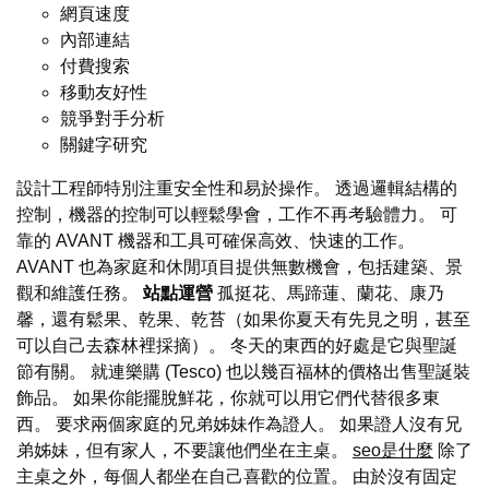
網頁速度
內部連結
付費搜索
移動友好性
競爭對手分析
關鍵字研究
設計工程師特別注重安全性和易於操作。 透過邏輯結構的
控制，機器的控制可以輕鬆學會，工作不再考驗體力。 可
靠的 AVANT 機器和工具可確保高效、快速的工作。
AVANT 也為家庭和休閒項目提供無數機會，包括建築、景
觀和維護任務。
站點運營
孤挺花、馬蹄蓮、蘭花、康乃
馨，還有鬆果、乾果、乾苔（如果你夏天有先見之明，甚至
可以自己去森林裡採摘）。 冬天的東西的好處是它與聖誕
節有關。 就連樂購 (Tesco) 也以幾百福林的價格出售聖誕裝
飾品。 如果你能擺脫鮮花，你就可以用它們代替很多東
西。 要求兩個家庭的兄弟姊妹作為證人。 如果證人沒有兄
弟姊妹，但有家人，不要讓他們坐在主桌。
seo是什麼
除了
主桌之外，每個人都坐在自己喜歡的位置。 由於沒有固定