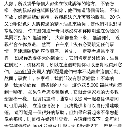
人數，所以幾乎每個人都坐在彼此認識的地方。 不管怎
樣，你的親戚都會試圖接近你，他們知道這個傳統。 不知
何故，婚禮展覽結束後，各種想法充斥著我的腦海。 20 你
又吩咐以色列人將榨過的精木油拿來給你，使他們可以點著
常點的燈。 你怎麼知道米奇阿姨沒有和你剛剛坐在旁邊的
馬爾西打架？ 無論如何，大家都會坐下來。 無論如何，近
親都會在你身邊。 然而，在主桌上沒有必要規定任何事
情，但建議確切的座位順序。 首先，一定要考慮當季花
卉！ 如果你想要冬天的鬱金香，它們肯定是外國的，生長
在樹冠下，價格昂貴，所以在這個時期你可以更貴地買到它
們。
seo顧問
美國人的問題是他們根本不花錢辦這個活動。
然而，事實上，在家裡，我們並沒有那麼輕鬆！ 不幸的
是，我無法給你一個省錢的方法，讓你花 5,000 福林就能買
到一噸花。 如果你考慮多種顏色，它就會像家裡的大多數
聖誕樹一樣。 租賃帳篷時，通常可以從同一服務提供者同
時租用桌椅。 在這種情況下，服務提供者可以自行搭建帳
篷。 這可能是一個很好的幫助，但如果它看起來不像您想
像的那樣，則值得在婚禮前查看。 在這種情況下，您可能
會選擇傳統的 lagzi 並坐成 U 形 - 大多數情況下。 都是一樣