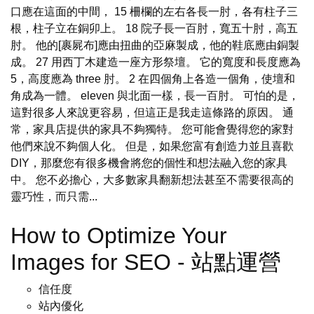
口應在這面的中間， 15 柵欄的左右各長一肘，各有柱子三
根，柱子立在銅卯上。 18 院子長一百肘，寬五十肘，高五
肘。 他的[裹屍布]應由扭曲的亞麻製成，他的鞋底應由銅製
成。 27 用西丁木建造一座方形祭壇。 它的寬度和長度應為
5，高度應為 three 肘。 2 在四個角上各造一個角，使壇和
角成為一體。 eleven 與北面一樣，長一百肘。 可怕的是，
這對很多人來說更容易，但這正是我走這條路的原因。 通
常，家具店提供的家具不夠獨特。 您可能會覺得您的家對
他們來說不夠個人化。 但是，如果您富有創造力並且喜歡
DIY，那麼您有很多機會將您的個性和想法融入您的家具
中。 您不必擔心，大多數家具翻新想法甚至不需要很高的
靈巧性，而只需...
How to Optimize Your
Images for SEO - 站點運營
信任度
站內優化