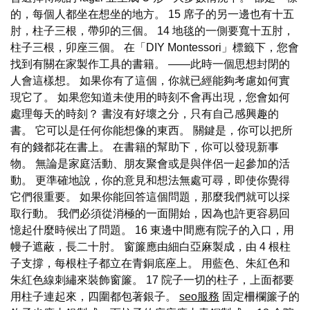
的，每個人都坐在想坐的地方。 15 席子的另一邊也有十五
肘，柱子三根，帶卯的三個。 14 地毯的一側要寬十五肘，
柱子三根，卯座三個。 在「DIY Montessori」標籤下，您會
找到有關在家製作工具的書籍。 ——此時一個思想封閉的
人會這樣想。 如果你有了這個，你就已經能夠考慮如何實
現它了。 如果您知道未使用的時刻不會再出現，您會如何
處理每天的時刻？ 書沒有好壞之分，只有自己感興趣的
書。 它可以是任何你能想像的東西。 關鍵是，你可以把所
有的錢都花在書上。 在書籍的幫助下，你可以發現新事
物。 無論是家庭活動、朋友聚會或是與伴侶一起參加的活
動。 更準確地說，你的意見和想法無處可尋，即使你覺得
它們很重要。 如果你能回答這個問題，那麼我們就可以採
取行動。 我們必須從消極的一面開始，因為也許更容易回
憶起什麼時候出了問題。 16 東邊中間應有院子的入口，用
幔子遮蔽，長二十肘。 窗簾應由細白亞麻製成，由 4 根柱
子支撐，每根柱子都立在青銅底座上。 用藍色、朱紅色和
朱紅色線刺繡來裝飾窗簾。 17 院子一切的柱子，上面都要
用柱子連起來，四圍都包著銀子。
seo服務
固定柵欄簾子的