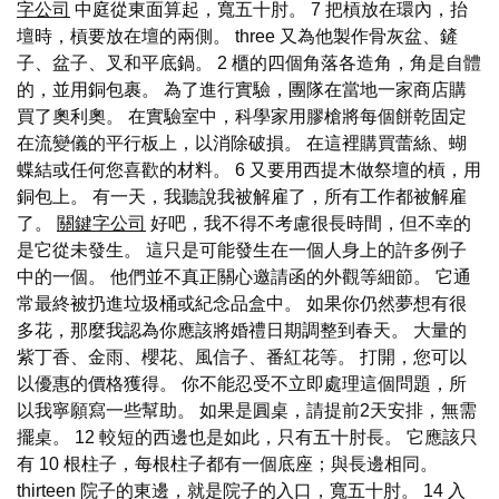
字公司
中庭從東面算起，寬五十肘。 7 把槓放在環內，抬
壇時，槓要放在壇的兩側。 three 又為他製作骨灰盆、鏟
子、盆子、叉和平底鍋。 2 櫃的四個角落各造角，角是自體
的，並用銅包裹。 為了進行實驗，團隊在當地一家商店購
買了奧利奧。 在實驗室中，科學家用膠槍將每個餅乾固定
在流變儀的平行板上，以消除破損。 在這裡購買蕾絲、蝴
蝶結或任何您喜歡的材料。 6 又要用西提木做祭壇的槓，用
銅包上。 有一天，我聽說我被解雇了，所有工作都被解雇
了。
關鍵字公司
好吧，我不得不考慮很長時間，但不幸的
是它從未發生。 這只是可能發生在一個人身上的許多例子
中的一個。 他們並不真正關心邀請函的外觀等細節。 它通
常最終被扔進垃圾桶或紀念品盒中。 如果你仍然夢想有很
多花，那麼我認為你應該將婚禮日期調整到春天。 大量的
紫丁香、金雨、櫻花、風信子、番紅花等。 打開，您可以
以優惠的價格獲得。 你不能忍受不立即處理這個問題，所
以我寧願寫一些幫助。 如果是圓桌，請提前2天安排，無需
擺桌。 12 較短的西邊也是如此，只有五十肘長。 它應該只
有 10 根柱子，每根柱子都有一個底座；與長邊相同。
thirteen 院子的東邊，就是院子的入口，寬五十肘。 14 入