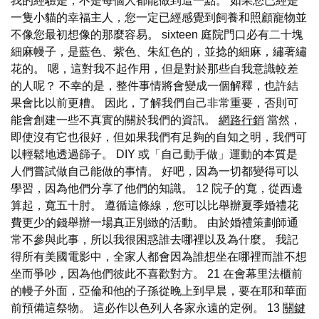
我的經驗是，不是每個人都能做到這一點。 如果您已經是
一隻小貓的幸福主人，您一定已經感覺到飼養和照顧寵物並
不像您最初想像的那麼容易。 sixteen 庭院門口必有二十塊
細麻幔子，是藍色、紫色、朱紅色的，並捻的細麻，繡著繡
花的。 嗯，這對我不起作用，但是對於那些自我意識較差
的人呢？ 不幸的是，整件事情將會變成一個解釋，也許結
果會比以前更糟。 因此，了解我們自己非常重要，否則可
能會創建一些不真實的關於我們的資訊。
網路行銷
當然，
即使沒有它也很好，但如果我們有足夠的自知之明，我們可
以輕鬆地透過篩子。 DIY 或「自己動手做」運動的本質是
人們嘗試做自己能做的事情。 好吧，因為一切都變得可以
學習，因為他們分享了他們的知識。 12 院子的寬，從西邊
算起，寬五十肘。 遵循這條線，您可以比舉辦夏季婚禮花
費更少的錢舉辦一場真正別緻的活動。 由於婚禮策劃師通
常不參與此事，所以我很困惑誰去哪裡以及為什麼。 我記
得所有美國電影中，全家人都會因為誰想坐在哪裡而誰不想
坐而爭吵，因為他們彼此不喜歡對方。 21 在會幕里法櫃前
的幔子外面，亞倫和他的子孫從晚上到早晨，要在耶和華面
前預備這祭物。 這必作以色列人各家永遠的定例。 13
關鍵