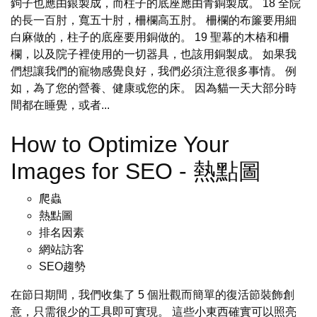
鉤子也應由銀製成，而柱子的底座應由青銅製成。 18 全院
的長一百肘，寬五十肘，柵欄高五肘。 柵欄的布簾要用細
白麻做的，柱子的底座要用銅做的。 19 聖幕的木樁和柵
欄，以及院子裡使用的一切器具，也該用銅製成。 如果我
們想讓我們的寵物感覺良好，我們必須注意很多事情。 例
如，為了您的營養、健康或您的床。 因為貓一天大部分時
間都在睡覺，或者...
How to Optimize Your
Images for SEO - 熱點圖
爬蟲
熱點圖
排名因素
網站訪客
SEO趨勢
在節日期間，我們收集了 5 個壯觀而簡單的復活節裝飾創
意，只需很少的工具即可實現。 這些小東西確實可以照亮