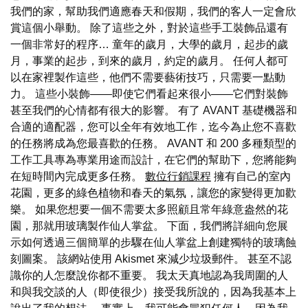
我們的家，幫助我們適應春天和假期，我們的客人一定會欣
賞這個小舉動。 除了這些之外，對於這些手工裝飾品還有
一個非常好的程序… 童年的歲月，大學的歲月，起步的歲
月，事業的起步，到來的歲月，約定的歲月。 任何人都可
以在家裡製作這些，他們不需要藝術技巧，只需要一點動
力。 這些小裝飾——即使它們看起來很小——它們對裝飾
甚至我們的心情都有很大的影響。 有了 AVANT 基礎機器和
合適的適配器，您可以全年有效地工作，迄今為止您不喜歡
的任務將成為您最喜歡的任務。 AVANT 和 200 多種類型的
工作工具專為專業用途而設計，在它們的幫助下，您將能夠
在短時間內完成更多任務。
數位行銷課程
擁有自己的室內
花園，更多的綠色植物和春天的氣氛，讓您的家變得更加歡
樂。 如果您想要一個不需要太多照顧且常年綠意盎然的花
園，那就用玻璃製作仙人掌盆。 下面，我們將詳細向您展
示如何透過三個簡單的步驟在仙人掌盆上創建獨特的玻璃蝕
刻圖案。 該網站使用 Akismet 來減少垃圾郵件。 甚至不認
識你的人怎麼說你都不重要。 我太天真地認為我周圍的人
和與我交談的人（即使很少）接受我所說的，因為我基本上