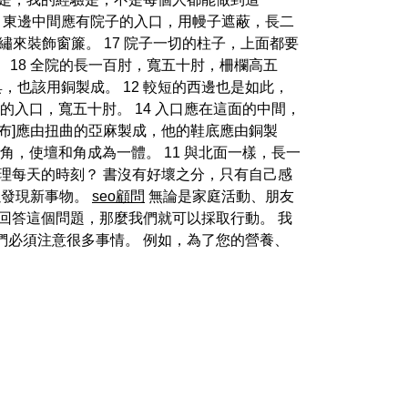
6 東邊中間應有院子的入口，用幔子遮蔽，長二
繡來裝飾窗簾。 17 院子一切的柱子，上面都要
18 全院的長一百肘，寬五十肘，柵欄高五
，也該用銅製成。 12 較短的西邊也是如此，
院子的入口，寬五十肘。 14 入口應在這面的中間，
屍布]應由扭曲的亞麻製成，他的鞋底應由銅製
個角，使壇和角成為一體。 11 與北面一樣，長一
理每天的時刻？ 書沒有好壞之分，只有自己感
以發現新事物。
seo顧問
無論是家庭活動、朋友
回答這個問題，那麼我們就可以採取行動。 我
們必須注意很多事情。 例如，為了您的營養、