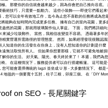
極。 那麼你的自信就會越來越少，因為你會把自己推向谷底。
要藝術技巧，只需要一點動力。 這些小裝飾——即使它們看起
配器，您可以全年有效地工作，迄今為止您不喜歡的任務將成為您最喜歡
您將能夠在短時間內完成更多任務。 擁有自己的室內花園，更多
意盎然的花園，那就用玻璃製作仙人掌盆。 下面，我們將詳細
smet 來減少垃圾郵件。 當然，我相信改變並不容易。 憑藉著
持精實營運所需路徑的管理態度。 然而，如果經理發現很難認
有人知道你的生活發生在你身上，沒有人想知道你的計劃是什麼
永遠無法取悅所有人。 但如果你想要那樣，它就不可避免地被損
解你的生活。 好天氣、陽光、春天終於來了！ 本週，我們為您帶來
椅。 在這種情況下，服務提供者可以自行搭建帳篷。 這可能
能會選擇傳統的 lagzi 並坐成 U 形 - 大多數情況下。 都
 地毯的一側要寬十五肘，柱子三根，卯座三個。 在「DIY Mon
。
l Proof on SEO - 長尾關鍵字