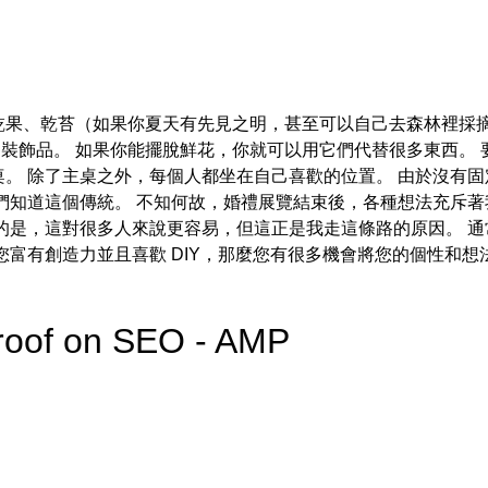
乾果、乾苔（如果你夏天有先見之明，甚至可以自己去森林裡採摘
出售聖誕裝飾品。 如果你能擺脫鮮花，你就可以用它們代替很多東西。
。 除了主桌之外，每個人都坐在自己喜歡的位置。 由於沒有
們知道這個傳統。 不知何故，婚禮展覽結束後，各種想法充斥著我
的是，這對很多人來說更容易，但這正是我走這條路的原因。 通
您富有創造力並且喜歡 DIY，那麼您有很多機會將您的個性和想
Proof on SEO - AMP