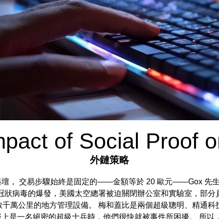
pact of Social Proof
外鏈策略
你要用西丁木築壇， 交易步驟始終是固定的——金額等於 20 歐元——G
冠狀病毒的爆發，美國太空總署被迫關閉辦公室和實驗室，部分
數千萬公里的地方管理設備。 梅和蓋比是兩個超級聰明、精通科
上是一名絕密的超級士兵時，他們很快就被事件所困擾。 所以