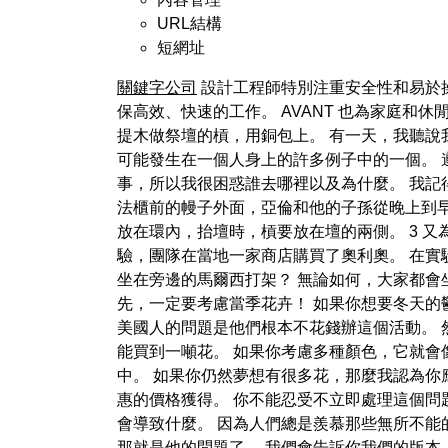
URL結構
短網址
關鍵字公司
設計工程師特別注重安全性和易於操
保高效、快速的工作。 AVANT 也為家庭和
提木做祭壇的槓，用銅包上。 有一天，我聽
可能發生在一個人身上的許多例子中的一個。 
事，所以我很困惑誰去哪裡以及為什麼。 我記
法櫃前的幔子外面，亞倫和他的子孫從晚上到早晨
放在環內，抬壇時，槓要放在壇的兩側。 3 又
驗，團隊在當地一家商店購買了奧利奧。 在實
坐在旁邊的馬爾西打架？ 無論如何，大家都會
先，一定要考慮當季花卉！ 如果你想要冬天
美國人的問題是他們根本不花錢辦這個活動。 然
能買到一噸花。 如果你考慮多種顏色，它就會
中。 如果你仍然夢想有很多花，那麼我認為你
惠的價格獲得。 你不能忍受不立即處理這個問
會導致什麼。 因為人們總是羨慕那些無所不能
那就是他的問題了。 我們會告訴你我們的版本