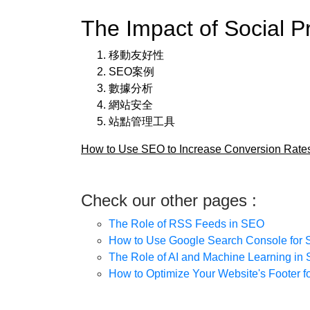
The Impact of Social
移動友好性
SEO案例
數據分析
網站安全
站點管理工具
How to Use SEO to Increase Conversion Rate
Check our other pages :
The Role of RSS Feeds in SEO
How to Use Google Search Console for
The Role of AI and Machine Learning in
How to Optimize Your Website's Footer 