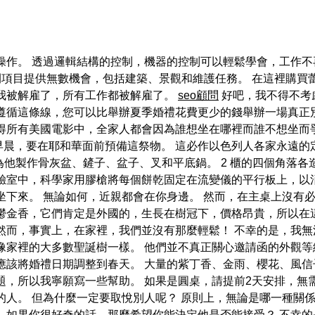
作。 透過邏輯結構的控制，機器的控制可以輕鬆學會，工作不再考
休閒項目提供無數機會，包括建築、景觀和維護任務。 在這裡購買
說我被解雇了，所有工作都被解雇了。
seo顧問
好吧，我不得不考
遵循這條線，您可以比舉辦夏季婚禮花費更少的錢舉辦一場真正
得所有美國電影中，全家人都會因為誰想坐在哪裡而誰不想坐而爭
，要在耶和華面前預備這祭物。 這必作以色列人各家永遠的定例。
為他製作骨灰盆、鏟子、盆子、叉和平底鍋。 2 櫃的四個角落
驗室中，科學家用膠槍將每個餅乾固定在流變儀的平行板上，以
坐下來。 無論如何，近親都會在你身邊。 然而，在主桌上沒有
的鬱金香，它們肯定是外國的，生長在樹冠下，價格昂貴，所以在
而，事實上，在家裡，我們並沒有那麼輕鬆！ 不幸的是，我無法給
像家裡的大多數聖誕樹一樣。 他們並不真正關心邀請函的外觀等
應該將婚禮日期調整到春天。 大量的紫丁香、金雨、櫻花、風
題，所以我寧願寫一些幫助。 如果是圓桌，請提前2天安排，無
的人。 但為什麼一定要取悅別人呢？ 原則上，無論是哪一種關
，如果你很好奇的話，那麼希望你能決定他是否能接受？ 不幸