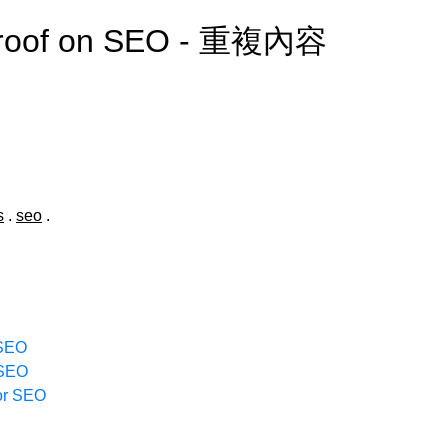
 Proof on SEO - 重複內容
s
.
seo
.
 SEO
 SEO
for SEO