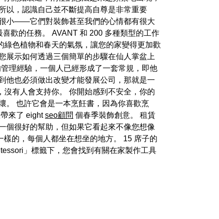
 所以，認識自己並不斷提高自尊是非常重要
來很小——它們對裝飾甚至我們的心情都有很大
的任務。 AVANT 和 200 多種類型的工作
的綠色植物和春天的氣氛，讓您的家變得更加歡
向您展示如何透過三個簡單的步驟在仙人掌盆上
多年的管理經驗，一個人已經形成了一套常規，即他
識到他也必須做出改變才能發展公司，那就是一
，沒有人會支持你。 你開始感到不安全，你的
壞。 也許它會是一本烹飪書，因為你喜歡烹
了 eight
seo顧問
個春季裝飾創意。 租賃
是一個很好的幫助，但如果它看起來不像您想像
是一樣的，每個人都坐在想坐的地方。 15 席子的
tessori」標籤下，您會找到有關在家製作工具