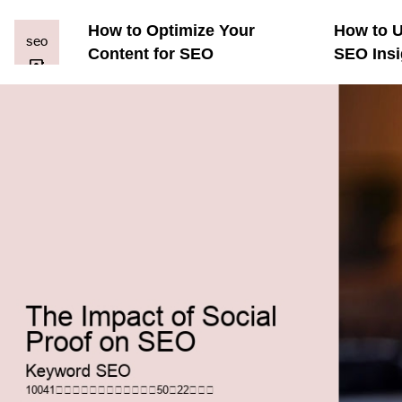
How to Optimize Your
How to U
Content for SEO
SEO Insi