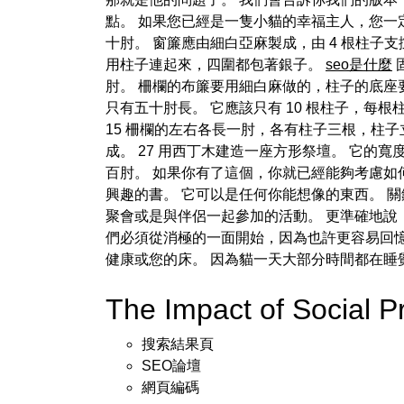
點。 如果您已經是一隻小貓的幸福主人，您一
十肘。 窗簾應由細白亞麻製成，由 4 根柱子
用柱子連起來，四圍都包著銀子。
seo是什麼
肘。 柵欄的布簾要用細白麻做的，柱子的底座要
只有五十肘長。 它應該只有 10 根柱子，每根柱
15 柵欄的左右各長一肘，各有柱子三根，柱子
成。 27 用西丁木建造一座方形祭壇。 它的寬度
百肘。 如果你有了這個，你就已經能夠考慮如
興趣的書。 它可以是任何你能想像的東西。 
聚會或是與伴侶一起參加的活動。 更準確地說
們必須從消極的一面開始，因為也許更容易回憶
健康或您的床。 因為貓一天大部分時間都在睡覺，
The Impact of Social 
搜索結果頁
SEO論壇
網頁編碼