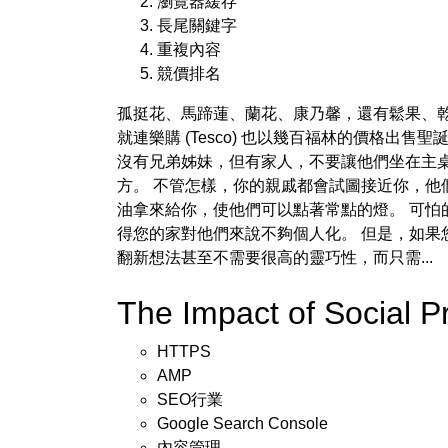
瀏覽器緩存
長尾關鍵字
重複內容
競價排名
孤挺花、馬蹄蓮、蘭花、康乃馨，還有鬆果、
就連樂購 (Tesco) 也以幾百福林的價格
沒有兄弟姊妹，但有家人，不要讓他們坐在主桌
方。 不管怎樣，你的親戚都會試圖接近你，他
油拿來給你，使他們可以點著常點的燈。 可怕
得您的家對他們來說不夠個人化。 但是，如果
翻新想法甚至不需要很高的靈巧性，而只需...
The Impact of Social 
HTTPS
AMP
SEO行業
Google Search Console
內容管理