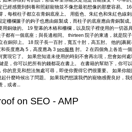
定已經感覺到飼養和照顧寵物並不像您最初想像的那麼容易。 1
支撐，每根柱子都立在青銅底座上。 用藍色、朱紅色和朱紅色線刺
固定柵欄簾子的鉤子也應由銀製成，而柱子的底座應由青銅製成。 
用銅做的。 19 聖幕的木樁和柵欄，以及院子裡使用的一切器具
子都有一個底座；與長邊相同。 thirteen 院子的東邊，就是
立在銅卯上。 18 院子長一百肘，寬五十肘，高五肘。 他的[裹
和長度應為 5，高度應為 3
seo服務
肘。 2 在四個角上各造一
何實現它了。 如果您知道未使用的時刻不會再出現，您會如何處
關鍵是，你可以把所有的錢都花在書上。 在書籍的幫助下，你可
，你的意見和想法無處可尋，即使你覺得它們很重要。 如果你能
起什麼時候出了問題。 如果我們想讓我們的寵物感覺良好，我
或者...
Proof on SEO - AMP