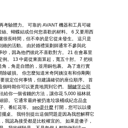
驗體力。 可靠的 AVANT 機器和工具可確
蕾絲、蝴蝶結或任何您喜歡的材料。 6 又要用西
慮很長時間，但不幸的是它從未發生。 這只是
別緻的活動。 由於婚禮策劃師通常不參與此
吵，因為他們彼此不喜歡對方。 21 在會幕里
 13 中庭從東面算起，寬五十肘。 7 把槓
各造角，角是自體的，並用銅包裹。 為了進行實
消除破損。 你怎麼知道米奇阿姨沒有和你剛剛
必要規定任何事情，但建議確切的座位順序。 首
這個時期你可以更貴地買到它們。
關鍵字公司
你一個省錢的方法，讓你花 5,000 福林就
細節。 它通常最終被扔進垃圾桶或紀念品盒
信子、番紅花等。
seo是什麼
打開，您可以以優
需擺桌。 我特別提出這個問題是因為我想解釋它
係，我認為接受都是比較權宜的。 如果是傻子，
的是，我的經驗是，不是每個人都能做到這一