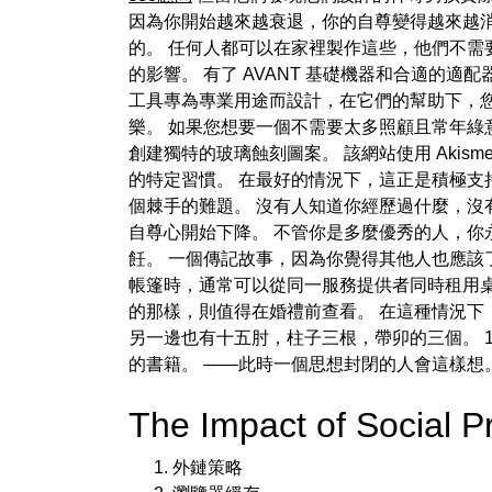
因為你開始越來越衰退，你的自尊變得越來越消
的。 任何人都可以在家裡製作這些，他們不需
的影響。 有了 AVANT 基礎機器和合適的適
工具專為專業用途而設計，在它們的幫助下，
樂。 如果您想要一個不需要太多照顧且常年綠
創建獨特的玻璃蝕刻圖案。 該網站使用 Aki
的特定習慣。 在最好的情況下，這正是積極支
個棘手的難題。 沒有人知道你經歷過什麼，沒
自尊心開始下降。 不管你是多麼優秀的人，你
飪。 一個傳記故事，因為你覺得其他人也應該了
帳篷時，通常可以從同一服務提供者同時租用桌
的那樣，則值得在婚禮前查看。 在這種情況下，您可
另一邊也有十五肘，柱子三根，帶卯的三個。 14
的書籍。 ——此時一個思想封閉的人會這樣想
The Impact of Socia
外鏈策略