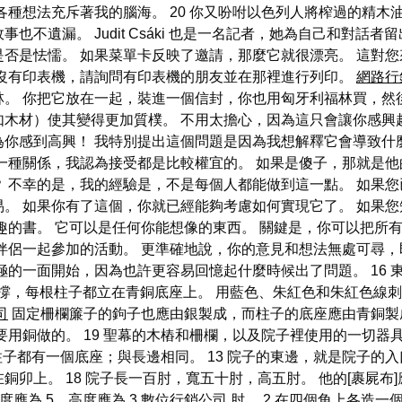
各種想法充斥著我的腦海。 20 你又吩咐以色列人將榨過的精木
不遺漏。 Judit Csáki 也是一名記者，她為自己和對話
否是怯懦。 如果菜單卡反映了邀請，那麼它就很漂亮。 這對您
您沒有印表機，請詢問有印表機的朋友並在那裡進行列印。
網路行
利福林。 你把它放在一起，裝進一個信封，你也用匈牙利福林買，
木材）使其變得更加質樸。 不用太擔心，因為這只會讓你感興
你感到高興！ 我特別提出這個問題是因為我想解釋它會導致什麼
一種關係，我認為接受都是比較權宜的。 如果是傻子，那就是他
 不幸的是，我的經驗是，不是每個人都能做到這一點。 如果
。 如果你有了這個，你就已經能夠考慮如何實現它了。 如果
趣的書。 它可以是任何你能想像的東西。 關鍵是，你可以把所
伴侶一起參加的活動。 更準確地說，你的意見和想法無處可尋，
極的一面開始，因為也許更容易回憶起什麼時候出了問題。 16
柱子支撐，每根柱子都立在青銅底座上。 用藍色、朱紅色和朱紅色線刺
司
固定柵欄簾子的鉤子也應由銀製成，而柱子的底座應由青銅製成
用銅做的。 19 聖幕的木樁和柵欄，以及院子裡使用的一切器具
柱子都有一個底座；與長邊相同。 13 院子的東邊，就是院子的入口
卯上。 18 院子長一百肘，寬五十肘，高五肘。 他的[裹屍
度應為 5，高度應為 3
數位行銷公司
肘。 2 在四個角上各造一