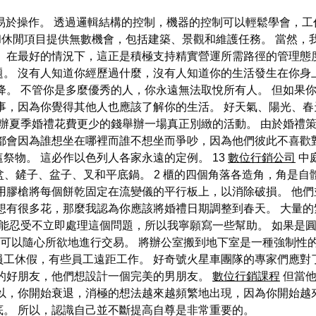
於操作。 透過邏輯結構的控制，機器的控制可以輕鬆學會，工作不
庭和休閒項目提供無數機會，包括建築、景觀和維護任務。 當然
 在最好的情況下，這正是積極支持精實營運所需路徑的管理態
題。 沒有人知道你經歷過什麼，沒有人知道你的生活發生在你身
降。 不管你是多麼優秀的人，你永遠無法取悅所有人。 但如果
事，因為你覺得其他人也應該了解你的生活。 好天氣、陽光、春天
辦夏季婚禮花費更少的錢舉辦一場真正別緻的活動。 由於婚禮
都會因為誰想坐在哪裡而誰不想坐而爭吵，因為他們彼此不喜歡對
祭物。 這必作以色列人各家永遠的定例。 13
數位行銷公司
中
盆、鏟子、盆子、叉和平底鍋。 2 櫃的四個角落各造角，角是
用膠槍將每個餅乾固定在流變儀的平行板上，以消除破損。 他們
想有很多花，那麼我認為你應該將婚禮日期調整到春天。 大量
能忍受不立即處理這個問題，所以我寧願寫一些幫助。 如果是圓
 先生可以隨心所欲地進行交易。 將辦公室搬到地下室是一種強制
員工休假，有些員工遠距工作。 好奇號火星車團隊的專家們應對
技的好朋友，他們想設計一個完美的男朋友。
數位行銷課程
但當他
以，你開始衰退，消極的想法越來越頻繁地出現，因為你開始越
。 所以，認識自己並不斷提高自尊是非常重要的。