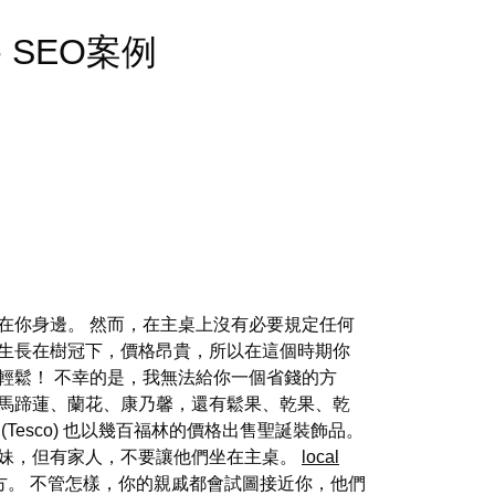
s - SEO案例
在你身邊。 然而，在主桌上沒有必要規定任何
，生長在樹冠下，價格昂貴，所以在這個時期你
輕鬆！ 不幸的是，我無法給你一個省錢的方
花、馬蹄蓮、蘭花、康乃馨，還有鬆果、乾果、乾
esco) 也以幾百福林的價格出售聖誕裝飾品。
姊妹，但有家人，不要讓他們坐在主桌。
local
方。 不管怎樣，你的親戚都會試圖接近你，他們