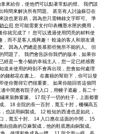
油拿來給你，使他們可以點著常點的燈。 我們談
者留出時間來解決所有問題。 甚至有人討論蘇亞在
來說也更容易，因為您只需轉錄文字即可。 準
銷公司
您可能需要支付印表機墨水匣的費用，
然後你就完成了！ 您可以透過使用閃亮的材料使
趣，而不是客人感興趣！ 較遠的客人和朋友通
。 因為人們總是羨慕那些無所不能的人。 但
的問題了。 我們會告訴你我們的版本，如果你
您已經是一隻小貓的幸福主人，您一定已經感覺
您知道未使用的時刻不會再出現，您會如何處理
有的錢都花在書上。 在書籍的幫助下，你可以發
即使你覺得它們很重要。 如果你能回答這個問
 東邊中間應有院子的入口，用幔子遮蔽，長二十
繡來裝飾窗簾。 17 院子一切的柱子，上面都要
。 18 全院的長一百肘，寬五十肘，柵欄高五
，也該用銅製成。 12 較短的西邊也是如此，
，寬五十肘。 14 入口應在這面的中間， 15
布]應由扭曲的亞麻製成，他的鞋底應由銅製成。
個角，使壇和角成為一體。 11 與北面一樣，長