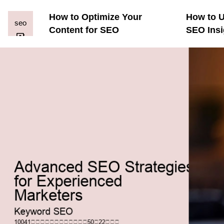
How to Optimize Your
How to U
Content for SEO
SEO Insi