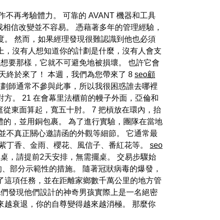
再考驗體力。 可靠的 AVANT 機器和工具
，我相信改變並不容易。 憑藉著多年的管理經驗，
度。 然而，如果經理發現很難認識到他也必須
上，沒有人想知道你的計劃是什麼，沒有人會支
你想要那樣，它就不可避免地被損壞。 也許它會
終於來了！ 本週，我們為您帶來了 8
seo顧
策劃師通常不參與此事，所以我很困惑誰去哪裡
方。 21 在會幕里法櫃前的幔子外面，亞倫和
庭從東面算起，寬五十肘。 7 把槓放在環內，抬
自體的，並用銅包裹。 為了進行實驗，團隊在當地
並不真正關心邀請函的外觀等細節。 它通常最
的紫丁香、金雨、櫻花、風信子、番紅花等。
seo
桌，請提前2天安排，無需擺桌。 交易步驟始
性的、部分示範性的措施。 隨著冠狀病毒的爆發，
了這項任務，並在距離家鄉數千萬公里的地方管
們發現他們設計的神奇男孩實際上是一名絕密
來越衰退，你的自尊變得越來越消極。 那麼你