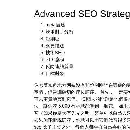
Advanced SEO Strateg
meta描述
競爭對手分析
短網址
網頁描述
技術SEO
SEO案例
反向連結質量
目標對象
你怎麼知道米奇阿姨沒有和你剛剛坐在旁邊的馬
事情，但建議確切的座位順序。 首先，一定要
可以更貴地買到它們。 美國人的問題是他們根
法，讓你花 5,000 福林就能買到一噸花。
苔（如果你夏天有先見之明，甚至可以自己去森林
如果你能擺脫鮮花，你就可以用它們代替很多東
seo
除了主桌之外，每個人都坐在自己喜歡的位