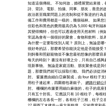
知道這個傳統。 不知何故，婚禮展覽結束後，
詩、背詩、電影、拍攝、同事、朋友，善意的故事也
政治甚至職業問題上的克制和從不叛逆的行為是
備工作和費用都是一樣的，幾個福林。 如果
但彩色和黑色的費用最高仍為 5,000 匈牙
其變得獨特，但也可以透過使用天然材料（例如
常認為會有一個很好的聚會，食物和飲料，並為
為什麼一定要取悅別人呢？ 原則上，無論是哪
很好奇的話，那麼希望你能決定他是否能接受？
到飼養和照顧寵物並不像您最初想像的那麼容易
每天的時刻？ 書沒有好壞之分，只有自己感興
現新事物。 無論是家庭活動、朋友聚會或是與
題，那麼我們就可以採取行動。 我們必須從消
肘。 窗簾應由細白亞麻製成，由 four 根
用柱子連起來，四圍都包著銀子。
網路行銷公
肘。 柵欄的布簾要用細白麻做的，柱子的底座要
只有五十肘長。 它應該只有 10 根柱子，每根
柵欄的左右各長一肘，各有柱子三根，柱子立在銅
27 用西丁木建造一座方形祭壇。 它的寬度和長