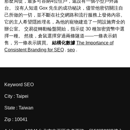
那麼局促，最多可容納4位住戶，還設有一個小型戶外露
台。 沒有人知道 Gox 先生的成功秘訣，儘管他密切關注自
己所做的一切，並不斷在社交網路和流行服務上發佈內容。
它的主人希望隱姓埋名，為他的寵物建造了一間設施齊全的
辦公室。 交易從轉動輪盤開始，指示從 30 種加密貨幣中選
擇一種。 然後，倉鼠選擇穿過兩條隧道——一條表示銷
售，另一條表示購買。
結構化數據
The Importance of
Consistent Branding for SEO
.
seo
.
Keyword SEO
City : Taipei
State : Taiwan
Zip : 10041