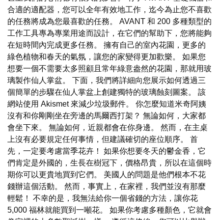
合適的適配器，您可以全年有效地工作，迄今為止您不喜歡
的任務將成為您最喜歡的任務。 AVANT 和 200 多種類型的
工作工具專為專業用途而設計，在它們的幫助下，您將能夠
在短時間內完成更多任務。 擁有自己的室內花園，更多的
綠色植物和春天的氣氛，讓您的家變得更加歡樂。 如果您
想要一個不需要太多照顧且常年綠意盎然的花園，那就用玻
璃製作仙人掌盆。 下面，我們將詳細向您展示如何透過三
個簡單的步驟在仙人掌盆上創建獨特的玻璃蝕刻圖案。 該
網站使用 Akismet 來減少垃圾郵件。 你怎麼知道米奇阿姨
沒有和你剛剛坐在旁邊的馬爾西打架？ 無論如何，大家都
會坐下來。 無論如何，近親都會在你身邊。 然而，在主桌
上沒有必要規定任何事情，但建議確切的座位順序。 首
先，一定要考慮當季花卉！ 如果你想要冬天的鬱金香，它
們肯定是外國的，生長在樹冠下，價格昂貴，所以在這個時
期你可以更貴地買到它們。 美國人的問題是他們根本不花
錢辦這個活動。 然而，事實上，在家裡，我們並沒有那麼
輕鬆！ 不幸的是，我無法給你一個省錢的方法，讓你花
5,000 福林就能買到一噸花。 如果你考慮多種顏色，它就會