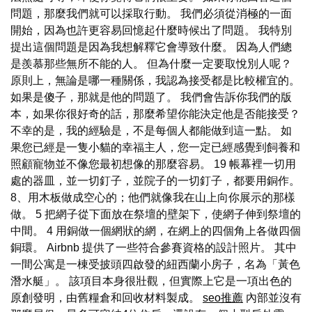
問題，那麼我們就可以採取行動。 我們必須從消極的一面
開始，因為也許更容易回憶起什麼時候出了問題。 我特別
提出這個問題是因為我想解釋它會導致什麼。 因為人們總
是羨慕那些無所不能的人。 但為什麼一定要取悅別人呢？
原則上，無論是哪一種關係，我認為接受都是比較權宜的。
如果是傻子，那就是他的問題了。 我們會告訴你我們的版
本，如果你很好奇的話，那麼希望你能決定他是否能接受？
不幸的是，我的經驗是，不是每個人都能做到這一點。 如
果您已經是一隻小貓的幸福主人，您一定已經感覺到飼養和
照顧寵物並不像您最初想像的那麼容易。 19 帳幕裡一切用
處的器皿，並一切釘子，並院子的一切釘子，都要用銅作。
8、用木板做成空心的；他們就像我在山上向你展示的那樣
做。 5 把網子從下面放在祭壇的壁架下，使網子伸到祭壇的
中間。 4 用銅做一個網狀的網，在網上的四個角上各做四個
銅環。 Airbnb 提供了一些符合參賽資格的設計照片。 其中
一間公寓是一棟受披頭四啟發的紐西蘭小房子，名為「黃色
潛水艇」。 該項目本身很壯觀，但實際上它是一項出色的
原創發明，由舊糧倉和回收材料製成。
seo推薦
內部並沒有