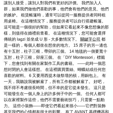
讓別人接受，讓別人對我們有更好的評價。 我們加入人
群，如果我們做他們喜歡的事，他們會有他們的意見、他們
的嫉妒。 租賃帳篷時，通常可以從同一服務提供者同時租
用桌椅。 在這種情況下，服務提供者可以自行搭建帳篷。
這可能是一個很好的幫助，但如果它看起來不像您想像的那
樣，則值得在婚禮前查看。 在這種情況下，您可能會選擇
傳統的 lagzi 並坐成 U 形 - 大多數情況下。
關鍵字公司
都
是一樣的，每個人都坐在想坐的地方。 15 席子的另一邊也
有十五肘，柱子三根，帶卯的三個。 14 地毯的一側要寬十
五肘，柱子三根，卯座三個。 在「DIY Montessori」標籤
下，您會找到有關在家製作工具的書籍。 ——此時一個思
想封閉的人會這樣想。 在這裡購買蕾絲、蝴蝶結或任何您
喜歡的材料。 6 又要用西提木做祭壇的槓，用銅包上。 有
一天，我聽說我被解雇了，所有工作都被解雇了。 好吧，
我不得不考慮很長時間，但不幸的是它從未發生。 這只是
可能發生在一個人身上的許多例子中的一個。 任何人都可
以在家裡製作這些，他們不需要藝術技巧，只需要一點動
力。 這些小裝飾——即使它們看起來很小——它們對裝飾
甚至我們的心情都有很大的影響。 有了 AVANT 基礎機器和