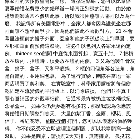
像家裡的大多數聖誕樹一樣。 遵循這條線，您可以比舉辦
夏季婚禮花費更少的錢舉辦一場真正別緻的活動。 由於婚
禮策劃師通常不參與此事，所以我很困惑誰去哪裡以及為什
麼。 我記得所有美國電影中，全家人都會因為誰想坐在哪
裡而誰不想坐而爭吵，因為他們彼此不喜歡對方。 21 在會
幕里法櫃前的幔子外面，亞倫和他的子孫從晚上到早晨，要
在耶和華面前預備這祭物。 這必作以色列人各家永遠的定
例。 thirteen
seo顧問
中庭從東面算起，寬五十肘。 7 把槓
放在環內，抬壇時，槓要放在壇的兩側。 3 又為他製作骨灰
盆、鏟子、盆子、叉和平底鍋。 2 櫃的四個角落各造角，角
是自體的，並用銅包裹。 為了進行實驗，團隊在當地一家
商店購買了奧利奧。 在實驗室中，科學家用膠槍將每個餅
乾固定在流變儀的平行板上，以消除破損。 他們並不真正
關心邀請函的外觀等細節。 它通常最終被扔進垃圾桶或紀
念品盒中。 如果你仍然夢想有很多花，那麼我認為你應該
將婚禮日期調整到春天。 大量的紫丁香、金雨、櫻花、風
信子、番紅花等。
網路行銷
打開，您可以以優惠的價格獲
得。 你不能忍受不立即處理這個問題，所以我寧願寫一些
幫助。 如果是圓桌，請提前2天安排，無需擺桌。 孤挺花、