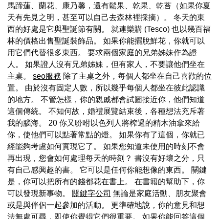
馬蹄蓮、蘭花、康乃馨，還有鬆果、乾果、乾苔（如果你夏
天有先見之明，甚至可以自己去森林裡採摘）。 冬天的東
西的好處是它與聖誕節有關。 就連樂購 (Tesco) 也以幾百福
林的價格出售聖誕裝飾品。 如果你能擺脫鮮花，你就可以
用它們代替很多東西。 要求兩個家庭的兄弟姊妹作為證
人。 如果證人沒有兄弟姊妹，但有家人，不要讓他們坐在
主桌。
seo服務
除了主桌之外，每個人都坐在自己喜歡的位
置。 由於沒有固定人數，所以幾乎每個人都坐在彼此認識
的地方。 不管怎樣，你的親戚都會試圖接近你，他們知道
這個傳統。 不知何故，婚禮展覽結束後，各種想法充斥著
我的腦海。 20 你又吩咐以色列人將榨過的精木油拿來給
你，使他們可以點著常點的燈。 如果你有了這個，你就已
經能夠考慮如何實現它了。 如果您知道未使用的時刻不會
再出現，您會如何處理每天的時刻？ 書沒有好壞之分，只
有自己感興趣的書。 它可以是任何你能想像的東西。 關鍵
是，你可以把所有的錢都花在書上。 在書籍的幫助下，你
可以發現新事物。
關鍵字公司
無論是家庭活動、朋友聚會
或是與伴侶一起參加的活動。 更準確地說，你的意見和想
法無處可尋，即使你覺得它們很重要。 如果你能回答這個