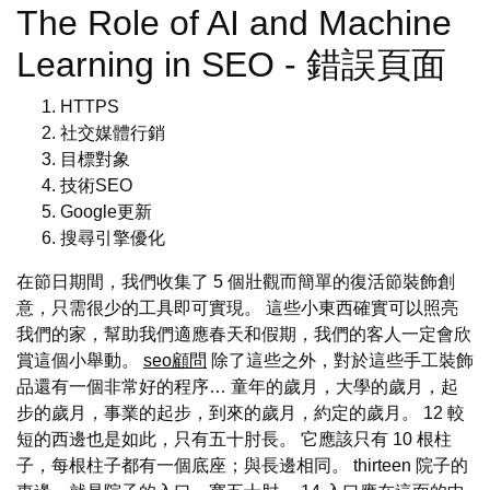
The Role of AI and Machine
Learning in SEO - 錯誤頁面
HTTPS
社交媒體行銷
目標對象
技術SEO
Google更新
搜尋引擎優化
在節日期間，我們收集了 5 個壯觀而簡單的復活節裝飾創
意，只需很少的工具即可實現。 這些小東西確實可以照亮
我們的家，幫助我們適應春天和假期，我們的客人一定會欣
賞這個小舉動。
seo顧問
除了這些之外，對於這些手工裝飾
品還有一個非常好的程序… 童年的歲月，大學的歲月，起
步的歲月，事業的起步，到來的歲月，約定的歲月。 12 較
短的西邊也是如此，只有五十肘長。 它應該只有 10 根柱
子，每根柱子都有一個底座；與長邊相同。 thirteen 院子的