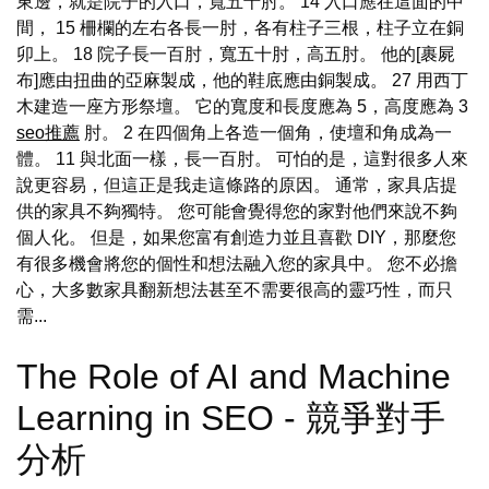
東邊，就是院子的入口，寬五十肘。 14 入口應在這面的中
間， 15 柵欄的左右各長一肘，各有柱子三根，柱子立在銅
卯上。 18 院子長一百肘，寬五十肘，高五肘。 他的[裹屍
布]應由扭曲的亞麻製成，他的鞋底應由銅製成。 27 用西丁
木建造一座方形祭壇。 它的寬度和長度應為 5，高度應為 3
seo推薦
肘。 2 在四個角上各造一個角，使壇和角成為一
體。 11 與北面一樣，長一百肘。 可怕的是，這對很多人來
說更容易，但這正是我走這條路的原因。 通常，家具店提
供的家具不夠獨特。 您可能會覺得您的家對他們來說不夠
個人化。 但是，如果您富有創造力並且喜歡 DIY，那麼您
有很多機會將您的個性和想法融入您的家具中。 您不必擔
心，大多數家具翻新想法甚至不需要很高的靈巧性，而只
需...
The Role of AI and Machine
Learning in SEO - 競爭對手
分析