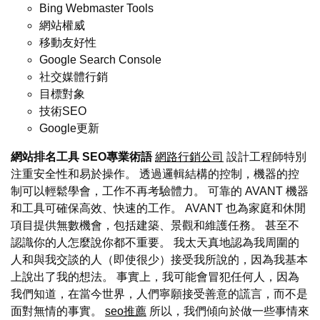
Bing Webmaster Tools
網站權威
移動友好性
Google Search Console
社交媒體行銷
目標對象
技術SEO
Google更新
網站排名工具
SEO專業術語
網路行銷公司
設計工程師特別
注重安全性和易於操作。 透過邏輯結構的控制，機器的控
制可以輕鬆學會，工作不再考驗體力。 可靠的 AVANT 機器
和工具可確保高效、快速的工作。 AVANT 也為家庭和休閒
項目提供無數機會，包括建築、景觀和維護任務。 甚至不
認識你的人怎麼說你都不重要。 我太天真地認為我周圍的
人和與我交談的人（即使很少）接受我所說的，因為我基本
上說出了我的想法。 事實上，我可能會冒犯任何人，因為
我們知道，在當今世界，人們寧願接受善意的謊言，而不是
面對無情的事實。
seo推薦
所以，我們傾向於做一些事情來