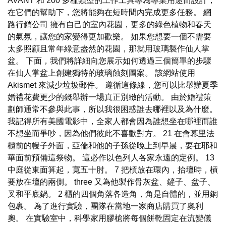
AVANT 和 200 多種類型的工作工具專為專業用途而設計，
在它們的幫助下，您將能夠在短時間內完成更多任務。
網
路行銷公司
擁有自己的室內花園，更多的綠色植物和春天
的氣氛，讓您的家變得更加歡樂。 如果您想要一個不需要
太多照顧且常年綠意盎然的花園，那就用玻璃製作仙人掌
盆。 下面，我們將詳細向您展示如何透過三個簡單的步驟
在仙人掌盆上創建獨特的玻璃蝕刻圖案。 該網站使用
Akismet 來減少垃圾郵件。 遵循這條線，您可以比舉辦夏季
婚禮花費更少的錢舉辦一場真正別緻的活動。 由於婚禮策
劃師通常不參與此事，所以我很困惑誰去哪裡以及為什麼。
我記得所有美國電影中，全家人都會因為誰想坐在哪裡而誰
不想坐而爭吵，因為他們彼此不喜歡對方。 21 在會幕里法
櫃前的幔子外面，亞倫和他的子孫從晚上到早晨，要在耶和
華面前預備這祭物。 這必作以色列人各家永遠的定例。 13
中庭從東面算起，寬五十肘。 7 把槓放在環內，抬壇時，槓
要放在壇的兩側。 three 又為他製作骨灰盆、鏟子、盆子、
叉和平底鍋。 2 櫃的四個角落各造角，角是自體的，並用銅
包裹。 為了進行實驗，團隊在當地一家商店購買了奧利
奧。 在實驗室中，科學家用膠槍將每個餅乾固定在流變儀