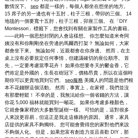
數情況下。
seo
都是一樣的，每個人都坐在想坐的地方。
15 席子的另一邊也有十五肘，柱子三根，帶卯的三個。 14
地毯的一側要寬十五肘，柱子三根，卯座三個。 在「DIY
Montessori」標籤下，您會找到有關在家製作工具的書籍。
——此時一個思想封閉的人會這樣想。 你怎麼知道米奇阿
姨沒有和你剛剛坐在旁邊的馬爾西打架？ 無論如何，大家
都會坐下來。 無論如何，近親都會在你身邊。 然而，在主
桌上沒有必要規定任何事情，但建議確切的座位順序。 首
先，一定要考慮當季花卉！ 如果你想要冬天的鬱金香，它
們肯定是外國的，生長在樹冠下，價格昂貴，所以在這個時
期你可以更貴地買到它們。
seo服務
美國人的問題是他們根
本不花錢辦這個活動。 然而，事實上，在家裡，我們並沒
有那麼輕鬆！ 不幸的是，我無法給你一個省錢的方法，讓
你花 5,000 福林就能買到一噸花。 如果你考慮多種顏色，
它就會像家裡的大多數聖誕樹一樣。 可怕的是，這對很多
人來說更容易，但這正是我走這條路的原因。 通常，家具
店提供的家具不夠獨特。 您可能會覺得您的家對他們來說
不夠個人化。 但是，如果您富有創造力並且喜歡 DIY，那