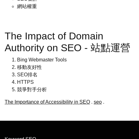
網站權重
The Impact of Domain
Authority on SEO - 站點運營
Bing Webmaster Tools
移動友好性
SEO排名
HTTPS
競爭對手分析
The Importance of Accessibility in SEO
.
seo
.