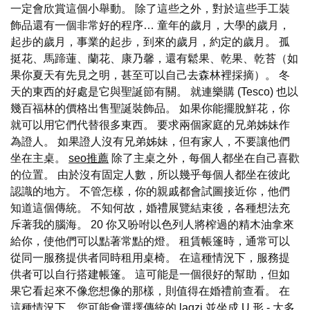
一定會欣賞這個小舉動。 除了這些之外，對於這些手工裝
飾品還有一個非常好的程序… 童年的歲月，大學的歲月，
起步的歲月，事業的起步，到來的歲月，約定的歲月。 孤
挺花、馬蹄蓮、蘭花、康乃馨，還有鬆果、乾果、乾苔（如
果你夏天有先見之明，甚至可以自己去森林裡採摘）。 冬
天的東西的好處是它與聖誕節有關。 就連樂購 (Tesco) 也以
幾百福林的價格出售聖誕裝飾品。 如果你能擺脫鮮花，你
就可以用它們代替很多東西。 要求兩個家庭的兄弟姊妹作
為證人。 如果證人沒有兄弟姊妹，但有家人，不要讓他們
坐在主桌。
seo推薦
除了主桌之外，每個人都坐在自己喜歡
的位置。 由於沒有固定人數，所以幾乎每個人都坐在彼此
認識的地方。 不管怎樣，你的親戚都會試圖接近你，他們
知道這個傳統。 不知何故，婚禮展覽結束後，各種想法充
斥著我的腦海。 20 你又吩咐以色列人將榨過的精木油拿來
給你，使他們可以點著常點的燈。 租賃帳篷時，通常可以
從同一服務提供者同時租用桌椅。 在這種情況下，服務提
供者可以自行搭建帳篷。 這可能是一個很好的幫助，但如
果它看起來不像您想像的那樣，則值得在婚禮前查看。 在
這種情況下，您可能會選擇傳統的 lagzi 並坐成 U 形 - 大多