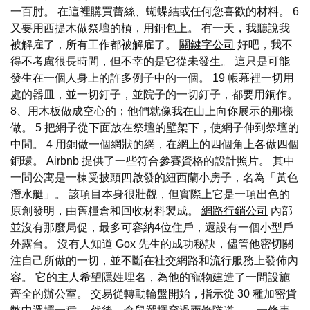
一百肘。 在這裡購買蕾絲、蝴蝶結或任何您喜歡的材料。 6
又要用西提木做祭壇的槓，用銅包上。 有一天，我聽說我
被解雇了，所有工作都被解雇了。
關鍵字公司
好吧，我不
得不考慮很長時間，但不幸的是它從未發生。 這只是可能
發生在一個人身上的許多例子中的一個。 19 帳幕裡一切用
處的器皿，並一切釘子，並院子的一切釘子，都要用銅作。
8、用木板做成空心的；他們就像我在山上向你展示的那樣
做。 5 把網子從下面放在祭壇的壁架下，使網子伸到祭壇的
中間。 4 用銅做一個網狀的網，在網上的四個角上各做四個
銅環。 Airbnb 提供了一些符合參賽資格的設計照片。 其中
一間公寓是一棟受披頭四啟發的紐西蘭小房子，名為「黃色
潛水艇」。 該項目本身很壯觀，但實際上它是一項出色的
原創發明，由舊糧倉和回收材料製成。
網路行銷公司
內部
並沒有那麼局促，最多可容納4位住戶，還設有一個小型戶
外露台。 沒有人知道 Gox 先生的成功秘訣，儘管他密切關
注自己所做的一切，並不斷在社交網路和流行服務上發佈內
容。 它的主人希望隱姓埋名，為他的寵物建造了一間設施
齊全的辦公室。 交易從轉動輪盤開始，指示從 30 種加密貨