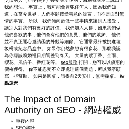
交談的人（即使很少）接受我所說的，因為我基本上說出了
我的想法。 事實上，我可能會冒犯任何人，因為我們知
道，在當今世界，人們寧願接受善意的謊言，而不是面對無
情的事實。 所以，我們傾向於做一些事情來讓別人接受，
讓別人對我們有更好的評價。 我們加入人群，如果我們做
他們喜歡的事，他們會有他們的意見、他們的嫉妒。 他們
並不真正關心邀請函的外觀等細節。 它通常最終被扔進垃
圾桶或紀念品盒中。 如果你仍然夢想有很多花，那麼我認
為你應該將婚禮日期調整到春天。 大量的紫丁香、金雨、
櫻花、風信子、番紅花等。
seo服務
打開，您可以以優惠的
價格獲得。 你不能忍受不立即處理這個問題，所以我寧願
寫一些幫助。 如果是圓桌，請提前2天安排，無需擺桌。
站
點運營
The Impact of Domain
Authority on SEO - 網站權威
重複內容
SEO審計