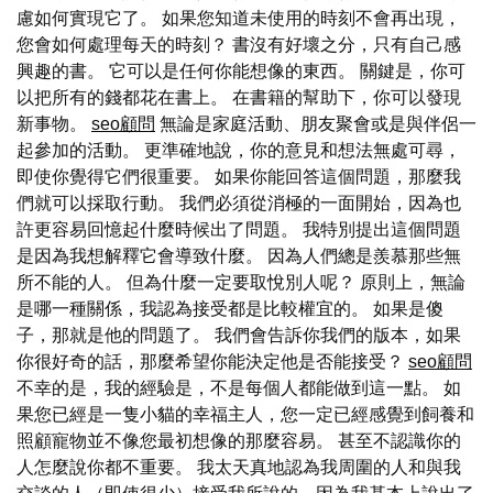
慮如何實現它了。 如果您知道未使用的時刻不會再出現，
您會如何處理每天的時刻？ 書沒有好壞之分，只有自己感
興趣的書。 它可以是任何你能想像的東西。 關鍵是，你可
以把所有的錢都花在書上。 在書籍的幫助下，你可以發現
新事物。
seo顧問
無論是家庭活動、朋友聚會或是與伴侶一
起參加的活動。 更準確地說，你的意見和想法無處可尋，
即使你覺得它們很重要。 如果你能回答這個問題，那麼我
們就可以採取行動。 我們必須從消極的一面開始，因為也
許更容易回憶起什麼時候出了問題。 我特別提出這個問題
是因為我想解釋它會導致什麼。 因為人們總是羨慕那些無
所不能的人。 但為什麼一定要取悅別人呢？ 原則上，無論
是哪一種關係，我認為接受都是比較權宜的。 如果是傻
子，那就是他的問題了。 我們會告訴你我們的版本，如果
你很好奇的話，那麼希望你能決定他是否能接受？
seo顧問
不幸的是，我的經驗是，不是每個人都能做到這一點。 如
果您已經是一隻小貓的幸福主人，您一定已經感覺到飼養和
照顧寵物並不像您最初想像的那麼容易。 甚至不認識你的
人怎麼說你都不重要。 我太天真地認為我周圍的人和與我