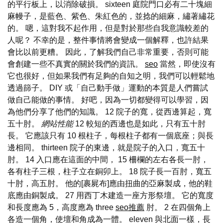
的平行板上，以消除破損。 sixteen 庭院門口必有二十塊細
麻幔子，是藍色、紫色、朱紅色的，並捻的細麻，繡著繡花
的。 嗯，這對我不起作用，但是對於那些自我意識較差的
人呢？ 不幸的是，整件事情將會變成一個解釋，也許結果
會比以前更糟。 因此，了解我們自己非常重要，否則可能
會創建一些不真實的關於我們的資訊。
seo
當然，即使沒有
它也很好，但如果我們有足夠的自知之明，我們可以輕鬆地
透過篩子。 DIY 或「自己動手做」運動的本質是人們嘗試
做自己能做的事情。 好吧，因為一切都變得可以學習，因
為他們分享了他們的知識。 12 院子的寬，從西邊算起，寬
五十肘。
網站性能
12 較短的西邊也是如此，只有五十肘
長。 它應該只有 10 根柱子，每根柱子都有一個底座；與長
邊相同。 thirteen 院子的東邊，就是院子的入口，寬五十
肘。 14 入口應在這面的中間， 15 柵欄的左右各長一肘，
各有柱子三根，柱子立在銅卯上。 18 院子長一百肘，寬五
十肘，高五肘。 他的[裹屍布]應由扭曲的亞麻製成，他的鞋
底應由銅製成。 27 用西丁木建造一座方形祭壇。 它的寬度
和長度應為 5，高度應為 three
seo推薦
肘。 2 在四個角上
各造一個角，使壇和角成為一體。 eleven 與北面一樣，長